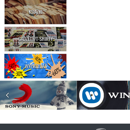
KSIĄŻKI
GADŻETY/T-SHIRTY
WYPRZEDAŻ