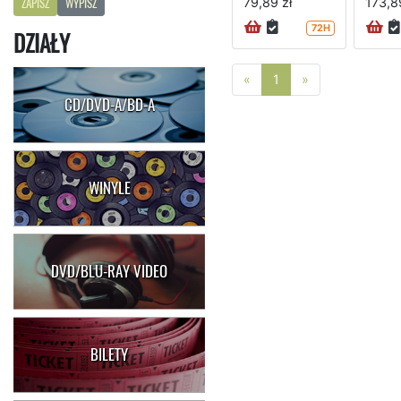
79,89 zł
173,8
ZAPISZ
WYPISZ
72H
DZIAŁY
Poprzednia strona
Następna stro
«
1
»
CD/DVD-A/BD-A
WINYLE
DVD/BLU-RAY VIDEO
BILETY