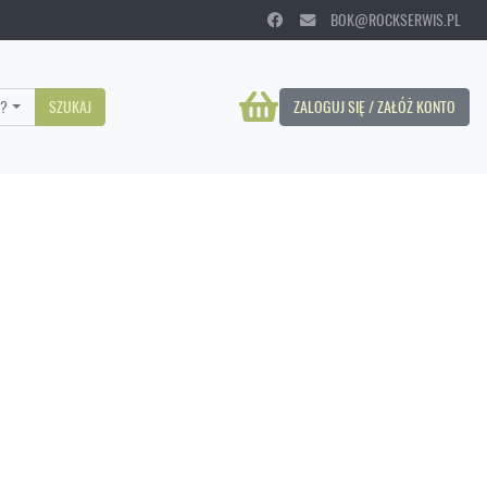
BOK@ROCKSERWIS.PL
?
SZUKAJ
ZALOGUJ SIĘ / ZAŁÓŻ KONTO