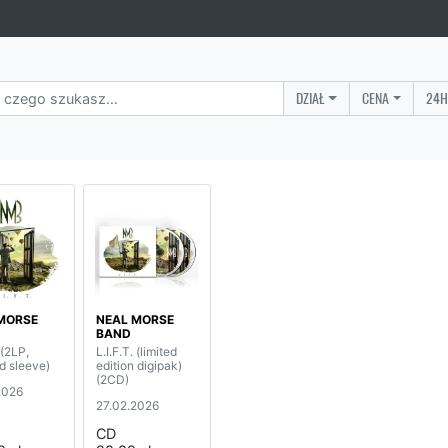
DZIAŁ
CENA
24H
MORSE
NEAL MORSE
BAND
 (2LP,
L.I.F.T. (limited
d sleeve)
edition digipak)
(2CD)
2026
27.02.2026
CD