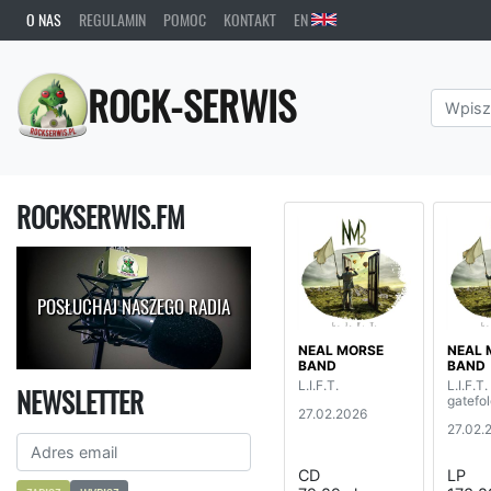
O NAS
REGULAMIN
POMOC
KONTAKT
EN
ROCK-SERWIS
ROCKSERWIS.FM
POSŁUCHAJ NASZEGO RADIA
NEAL MORSE
NEAL 
BAND
BAND
L.I.F.T.
L.I.F.T.
NEWSLETTER
gatefol
27.02.2026
27.02.
CD
LP