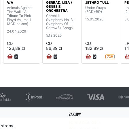
V/A
GERRAD, LISA /
JETHRO TULL
PE
GENESIS
Animals Against
Under Wraps
Li
ORCHESTRA
The Wall - A
(5CD+BD)
(2
Tribute To Pink
Górecki:
15.05.2026
8.
Floyd Volume II
Symphony No. 3 –
(3CD boxset)
Symphony Of
Sorrowful Songs
24.04.2026
5.12.2025
CD
CD
CD
L
126,89 zł
86,89 zł
182,89 zł
14
72H
ZAKUPY
Formy płatności
 strony.
Koszty wysyłki