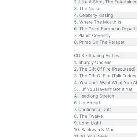
2. Like A Shot, The Entertainer
3. The Noise
4. Celebrity Kissing
5. Where The Mouth Is
6. The Great European Depart
7. Planet Coventry
8. Primo On The Parapet
.
CD 3 - Roaring Forties:
1. Sharply Unclear
2. The Gift Of Fire (Precursed)
3. The Gift Of Fire (Talk Turkey
4. You Can’t Want What You Al
5. ...If You Haven’t Got It Yet
A Headlong Stretch
6. Up Ahead
7. Continental Drift
8. The Twelve
9. Long Light
10. Backwards Man
11. As You Were