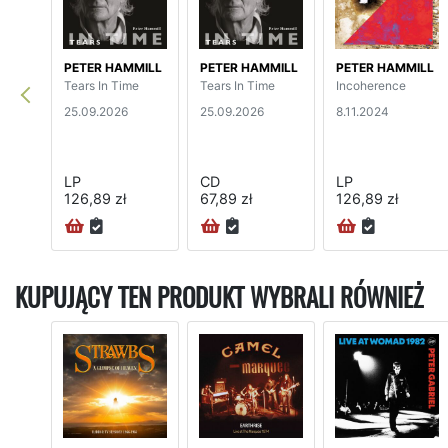
PETER HAMMILL
PETER HAMMILL
PETER HAMMILL
Tears In Time
Tears In Time
Incoherence
25.09.2026
25.09.2026
8.11.2024
LP
CD
LP
126,89 zł
67,89 zł
126,89 zł
KUPUJĄCY TEN PRODUKT WYBRALI RÓWNIEŻ