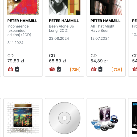
PETER HAMMILL
PETER HAMMILL
PETER HAMMILL
PE
Incoherence
Been Alone So
All That Might
Fr
(expanded
Long (2CD)
Have Been
12
edition) (2CD)
23.08.2024
12.07.2024
8.11.2024
CD
CD
CD
C
79,89 zł
68,89 zł
54,89 zł
54
72H
72H