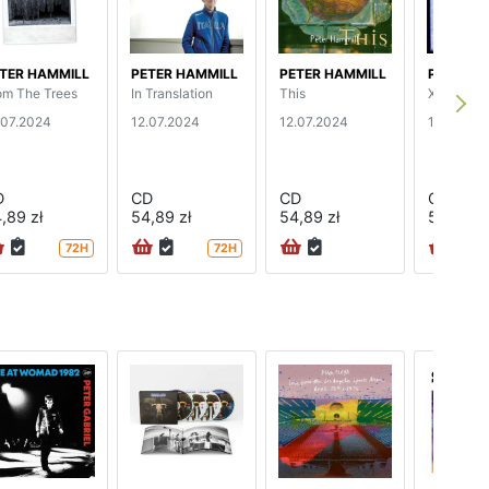
TER HAMMILL
PETER HAMMILL
PETER HAMMILL
PETER H
om The Trees
In Translation
This
X My Hea
.07.2024
12.07.2024
12.07.2024
12.07.20
D
CD
CD
CD
,89 zł
54,89 zł
54,89 zł
54,89 zł
72H
72H