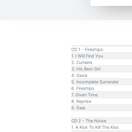
CD 1 - Fireships:
1. I Will Find You
2. Curtains
3. His Best Girl
4. Oasis
5. Incomplete Surrender
6. Fireships
7. Given Time
8. Reprise
9. Gaia
.
CD 2 - The Noise:
1. A Kick To Kill The Kiss