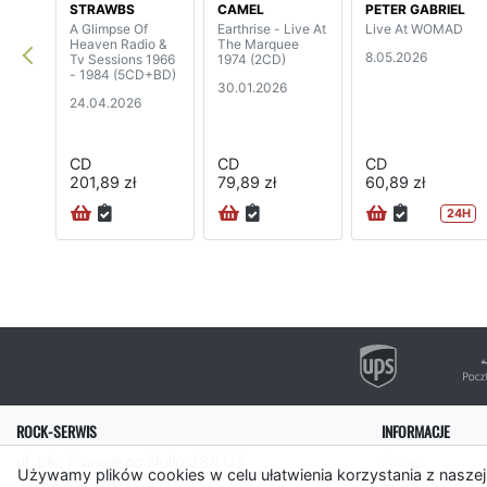
STRAWBS
CAMEL
PETER GABRIEL
A Glimpse Of
Earthrise - Live At
Live At WOMAD
Heaven Radio &
The Marquee
8.05.2026
Tv Sessions 1966
1974 (2CD)
- 1984 (5CD+BD)
30.01.2026
24.04.2026
CD
CD
CD
201,89 zł
79,89 zł
60,89 zł
24H
ROCK-SERWIS
INFORMACJE
ul. płk. Francesco Nullo 28/LU3
O nas
Używamy plików cookies w celu ułatwienia korzystania z naszej
31-543 Kraków
Pomoc