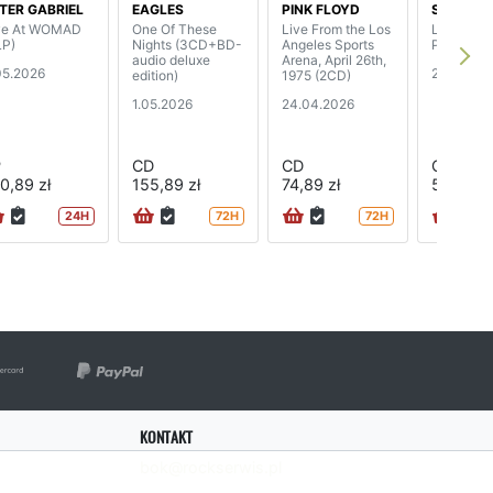
TER GABRIEL
EAGLES
PINK FLOYD
SBB
ve At WOMAD
One Of These
Live From the Los
Live Cuts:
LP)
Nights (3CD+BD-
Angeles Sports
Porz 1979
audio deluxe
Arena, April 26th,
05.2026
24.04.20
edition)
1975 (2CD)
1.05.2026
24.04.2026
P
CD
CD
CD
0,89 zł
155,89 zł
74,89 zł
59,89 zł
24H
72H
72H
KONTAKT
bok@rockserwis.pl