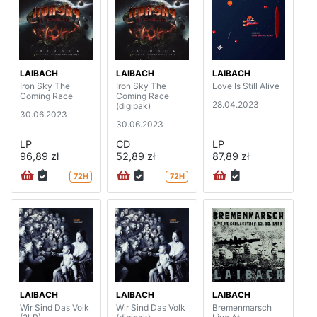
LAIBACH
LAIBACH
LAIBACH
Iron Sky The
Iron Sky The
Love Is Still Alive
Coming Race
Coming Race
28.04.2023
(digipak)
30.06.2023
30.06.2023
LP
CD
LP
96,89 zł
52,89 zł
87,89 zł
72H
72H
LAIBACH
LAIBACH
LAIBACH
Wir Sind Das Volk
Wir Sind Das Volk
Bremenmarsch