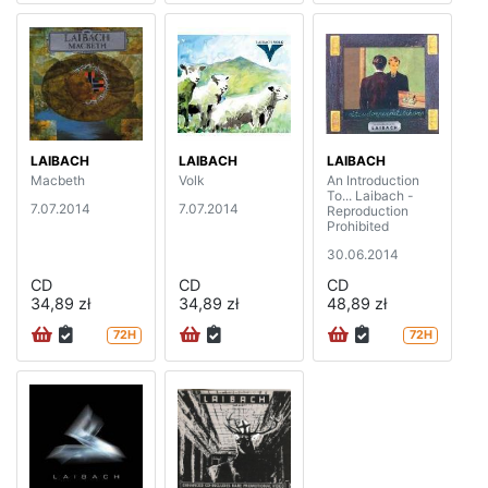
LAIBACH
LAIBACH
LAIBACH
Macbeth
Volk
An Introduction
To... Laibach -
7.07.2014
7.07.2014
Reproduction
Prohibited
30.06.2014
CD
CD
CD
34,89 zł
34,89 zł
48,89 zł
72H
72H