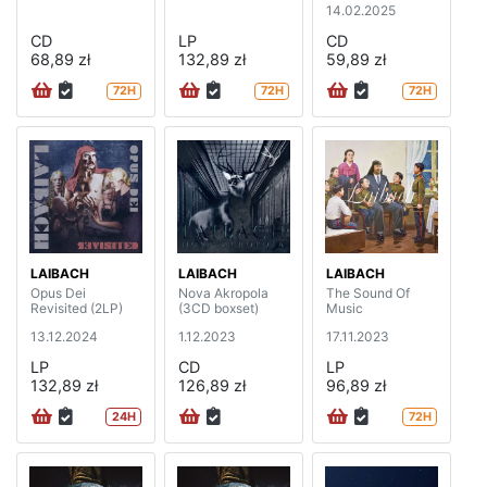
14.02.2025
CD
LP
CD
68,89 zł
132,89 zł
59,89 zł
72H
72H
72H
LAIBACH
LAIBACH
LAIBACH
Opus Dei
Nova Akropola
The Sound Of
Revisited (2LP)
(3CD boxset)
Music
13.12.2024
1.12.2023
17.11.2023
LP
CD
LP
132,89 zł
126,89 zł
96,89 zł
24H
72H