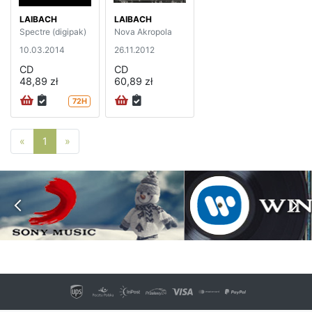
LAIBACH
LAIBACH
Spectre (digipak)
Nova Akropola
10.03.2014
26.11.2012
CD
CD
48,89 zł
60,89 zł
72H
Poprzednia strona
Następna strona
«
1
»