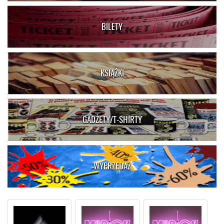
BILETY
KSIĄŻKI
GADŻETY/T-SHIRTY
WYPRZEDAŻ