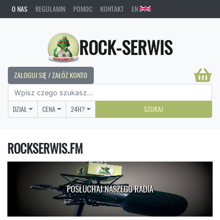
O NAS
REGULAMIN
POMOC
KONTAKT
EN
ROCK-SERWIS
ZALOGUJ SIĘ / ZAŁÓŻ KONTO
DZIAŁ
CENA
24H?
SZUKAJ
ROCKSERWIS.FM
POSŁUCHAJ NASZEGO RADIA