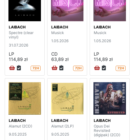
LAIBACH
LAIBACH
LAIBACH
Spectre (clear
Musick
Musick
vinyl)
1.05.2026
1.05.2026
31.07.2026
LP
CD
LP
114,89 zł
63,89 zł
114,89 zł
72H
72H
72H
LAIBACH
LAIBACH
LAIBACH
Alamut (2CD)
Alamut (2LP)
Opus Dei
Revisited
9.05.2025
9.05.2025
(digipak) (2CD)