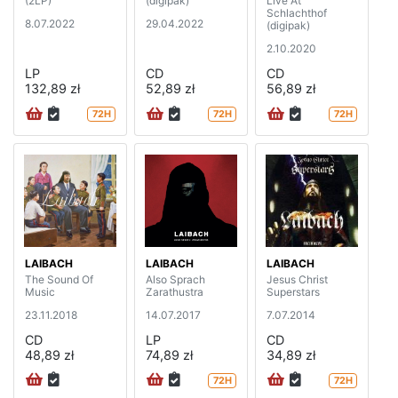
(2LP)
(digipak)
Live At
Schlachthof
8.07.2022
29.04.2022
(digipak)
2.10.2020
LP
CD
CD
132,89 zł
52,89 zł
56,89 zł
72H
72H
72H
LAIBACH
LAIBACH
LAIBACH
The Sound Of
Also Sprach
Jesus Christ
Music
Zarathustra
Superstars
23.11.2018
14.07.2017
7.07.2014
CD
LP
CD
48,89 zł
74,89 zł
34,89 zł
72H
72H