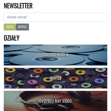
NEWSLETTER
ZAPISZ
WYPISZ
DZIAŁY
CD/DVD-A/BD-A
WINYLE
DVD/BLU-RAY VIDEO