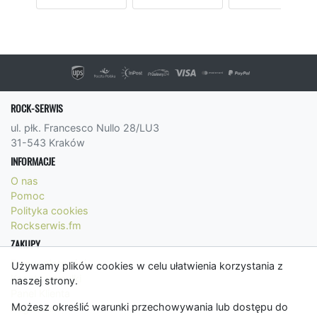
ROCK-SERWIS
ul. płk. Francesco Nullo 28/LU3
31-543 Kraków
INFORMACJE
O nas
Pomoc
Polityka cookies
Rockserwis.fm
ZAKUPY
Formy płatności
Używamy plików cookies w celu ułatwienia korzystania z
Koszty wysyłki
naszej strony.
Panel Klienta
Możesz określić warunki przechowywania lub dostępu do
Regulamin