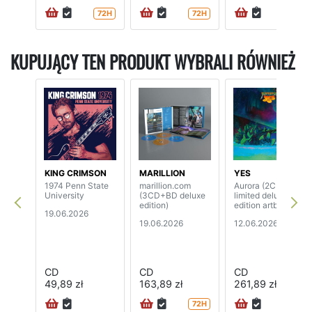
72H
72H
72H
KUPUJĄCY TEN PRODUKT WYBRALI RÓWNIEŻ
KING CRIMSON
MARILLION
YES
1974 Penn State
marillion.com
Aurora (2CD+BD
University
(3CD+BD deluxe
limited deluxe
edition)
edition artbook)
19.06.2026
19.06.2026
12.06.2026
CD
CD
CD
49,89 zł
163,89 zł
261,89 zł
72H
24H