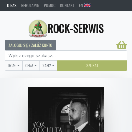
O NAS
REGULAMIN
POMOC
KONTAKT
EN
ROCK-SERWIS
ZALOGUJ SIĘ / ZAŁÓŻ KONTO
DZIAŁ
CENA
24H?
SZUKAJ