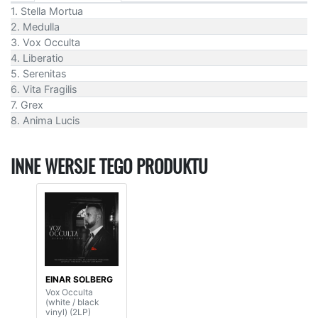
1. Stella Mortua
2. Medulla
3. Vox Occulta
4. Liberatio
5. Serenitas
6. Vita Fragilis
7. Grex
8. Anima Lucis
INNE WERSJE TEGO PRODUKTU
EINAR SOLBERG
Vox Occulta
(white / black
vinyl) (2LP)