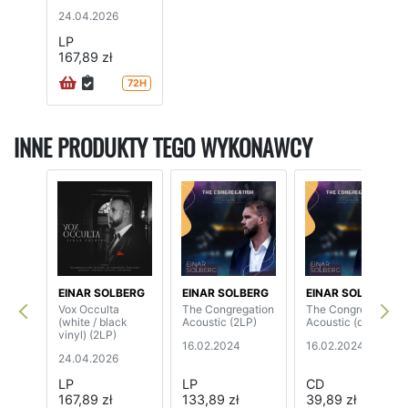
24.04.2026
LP
167,89 zł
72H
INNE PRODUKTY TEGO WYKONAWCY
EINAR SOLBERG
EINAR SOLBERG
EINAR SOLBERG
Vox Occulta
The Congregation
The Congregation
(white / black
Acoustic (2LP)
Acoustic (digipak)
vinyl) (2LP)
16.02.2024
16.02.2024
24.04.2026
LP
LP
CD
167,89 zł
133,89 zł
39,89 zł