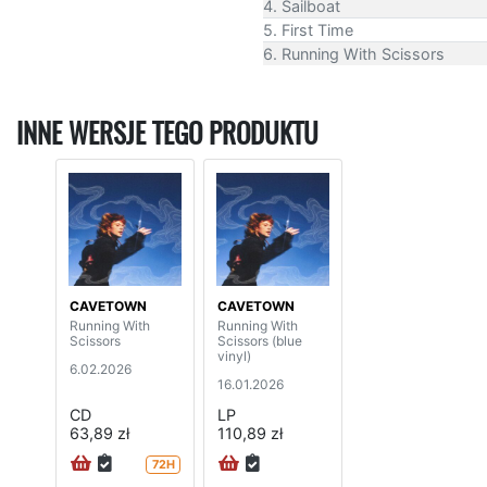
4. Sailboat
5. First Time
6. Running With Scissors
INNE WERSJE TEGO PRODUKTU
CAVETOWN
CAVETOWN
Running With
Running With
Scissors
Scissors (blue
vinyl)
6.02.2026
16.01.2026
CD
LP
63,89 zł
110,89 zł
72H