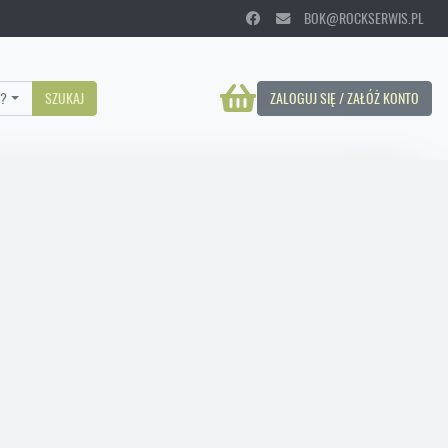
BOK@ROCKSERWIS.PL
?
SZUKAJ
ZALOGUJ SIĘ / ZAŁÓŻ KONTO