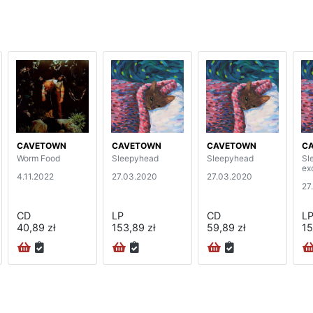
CAVETOWN
CAVETOWN
CAVETOWN
C
Worm Food
Sleepyhead
Sleepyhead
Sl
ex
4.11.2022
27.03.2020
27.03.2020
27
CD
LP
CD
L
40,89 zł
153,89 zł
59,89 zł
15