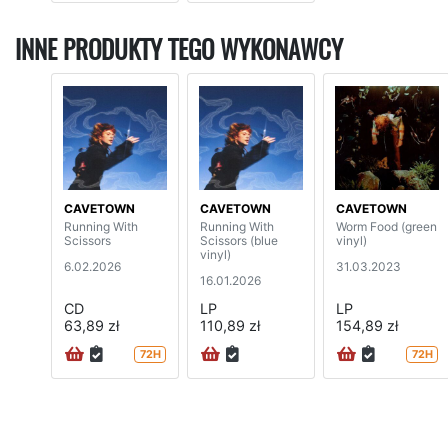
INNE PRODUKTY TEGO WYKONAWCY
CAVETOWN
CAVETOWN
CAVETOWN
Running With
Running With
Worm Food (green
Scissors
Scissors (blue
vinyl)
vinyl)
6.02.2026
31.03.2023
16.01.2026
CD
LP
LP
63,89 zł
110,89 zł
154,89 zł
72H
72H