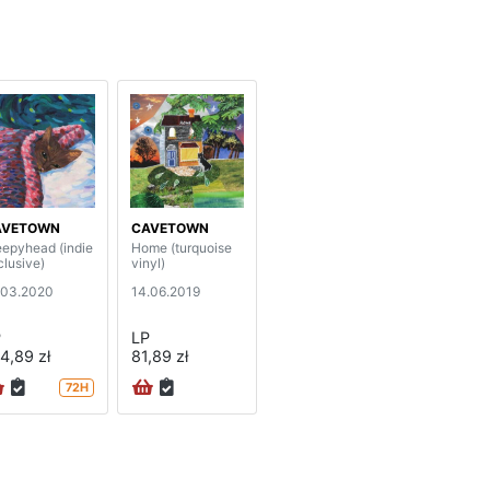
AVETOWN
CAVETOWN
eepyhead (indie
Home (turquoise
clusive)
vinyl)
.03.2020
14.06.2019
P
LP
4,89 zł
81,89 zł
72H