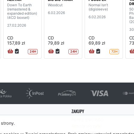
D
Down To Earth
Woodcut
Normal Isn’t
(remastered &
(digisleeve)
50
6.02.2026
expanded edition)
Ph
6.02.2026
(4CD boxset)
Ba
(2
27.02.2026
30
CD
CD
CD
C
157,89 zł
79,89 zł
69,89 zł
73
24H
24H
72H
ZAKUPY
Formy płatności
 strony.
Koszty wysyłki
es
Panel Klienta