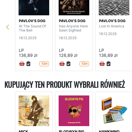
PAVLOV'S DOG
PAVLOV'S DOG
PAVLOV'S DOG
At The Sound Of
Has Anyone Here
Lost In America
The Bell
Seen Sigfried
19.12.2025
19.12.2025
19.12.2025
LP
LP
LP
136,89 zł
126,89 zł
136,89 zł
72H
72H
KUPUJĄCY TEN PRODUKT WYBRALI RÓWNIEŻ
MICK
BLODWYN PIG
HAWKWIND