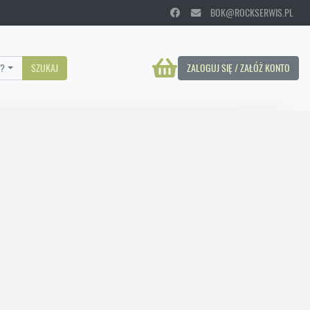
BOK@ROCKSERWIS.PL
?
SZUKAJ
ZALOGUJ SIĘ / ZAŁÓŻ KONTO