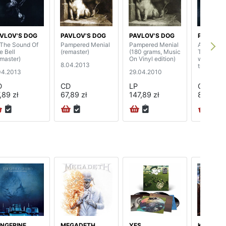
VLOV'S DOG
PAVLOV'S DOG
PAVLOV'S DOG
PAVLOV'
 The Sound Of
Pampered Menial
Pampered Menial
At The So
e Bell
(remaster)
(180 grams, Music
The Bell 
emaster)
On Vinyl edition)
with bonu
8.04.2013
tracks) (d
04.2013
29.04.2010
D
CD
LP
CD
,89 zł
67,89 zł
147,89 zł
88,89 zł
NGERINE
MEGADETH
YES
KREATOR