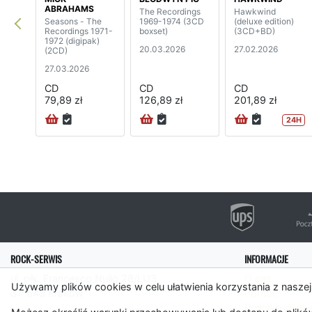
ABRAHAMS
The Recordings
Hawkwind
Seasons - The
1969-1974 (3CD
(deluxe edition)
Recordings 1971-
boxset)
(3CD+BD)
1972 (digipak)
20.03.2026
27.02.2026
(2CD)
27.03.2026
CD
CD
CD
79,89 zł
126,89 zł
201,89 zł
24H
ROCK-SERWIS
INFORMACJE
ul. płk. Francesco Nullo 28/LU3
O nas
Używamy plików cookies w celu ułatwienia korzystania z naszej
31-543 Kraków
Pomoc
Polityka cooki