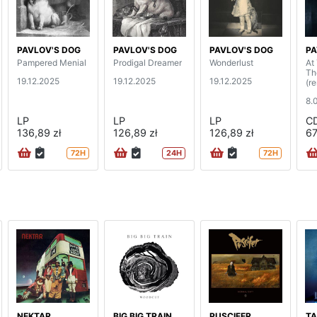
PAVLOV'S DOG
PAVLOV'S DOG
PAVLOV'S DOG
PA
Pampered Menial
Prodigal Dreamer
Wonderlust
At
Th
19.12.2025
19.12.2025
19.12.2025
(r
8.
LP
LP
LP
C
136,89 zł
126,89 zł
126,89 zł
67
72H
24H
72H
NEKTAR
BIG BIG TRAIN
PUSCIFER
TA