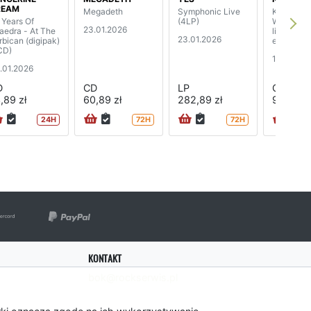
REAM
Megadeth
Symphonic Live
Krushers 
 Years Of
(4LP)
World (2
23.01.2026
aedra - At The
limited di
23.01.2026
rbican (digipak)
edition)
CD)
16.01.202
.01.2026
D
CD
LP
CD
,89 zł
60,89 zł
282,89 zł
95,89 zł
24H
72H
72H
KONTAKT
bok@rockserwis.pl