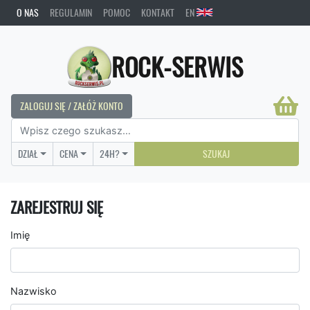
O NAS
REGULAMIN
POMOC
KONTAKT
EN
ROCK-SERWIS
ZALOGUJ SIĘ / ZAŁÓŻ KONTO
DZIAŁ
CENA
24H?
SZUKAJ
ZAREJESTRUJ SIĘ
Imię
Nazwisko