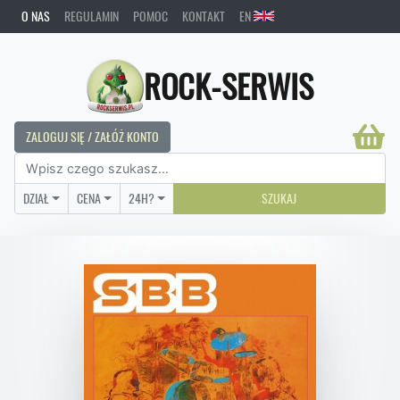
O NAS
REGULAMIN
POMOC
KONTAKT
EN
ROCK-SERWIS
ZALOGUJ SIĘ / ZAŁÓŻ KONTO
DZIAŁ
CENA
24H?
SZUKAJ