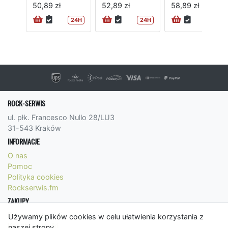
50,89 zł
52,89 zł
58,89 zł
24H
24H
ROCK-SERWIS
ul. płk. Francesco Nullo 28/LU3
31-543 Kraków
INFORMACJE
O nas
Pomoc
Polityka cookies
Rockserwis.fm
ZAKUPY
Formy płatności
Używamy plików cookies w celu ułatwienia korzystania z
Koszty wysyłki
naszej strony.