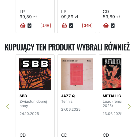
LP
LP
CD
99,89 zł
99,89 zł
59,89 zł
24H
24H
24H
KUPUJĄCY TEN PRODUKT WYBRALI RÓWNIEŻ
SBB
JAZZ Q
METALLICA
Zwiastun dobrej
Tennis
Load (remaster
nocy
2025)
27.06.2025
24.10.2025
13.06.2025
CD
CD
CD