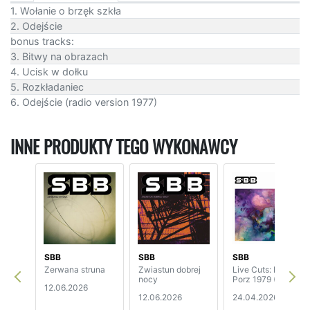
1. Wołanie o brzęk szkła
2. Odejście
bonus tracks:
3. Bitwy na obrazach
4. Ucisk w dołku
5. Rozkładaniec
6. Odejście (radio version 1977)
INNE PRODUKTY TEGO WYKONAWCY
SBB
SBB
SBB
Zerwana struna
Zwiastun dobrej
Live Cuts: Kőln –
nocy
Porz 1979 (2CD)
12.06.2026
12.06.2026
24.04.2026