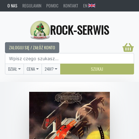
O NAS
REGULAMIN
POMOC
KONTAKT
EN
ROCK-SERWIS
ZALOGUJ SIĘ / ZAŁÓŻ KONTO
DZIAŁ
CENA
24H?
SZUKAJ