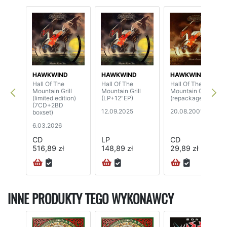
HAWKWIND
HAWKWIND
HAWKWIND
Hall Of The
Hall Of The
Hall Of The
Mountain Grill
Mountain Grill
Mountain Grill
(limited edition)
(LP+12"EP)
(repackaged)
(7CD+2BD
12.09.2025
20.08.2001
boxset)
6.03.2026
CD
LP
CD
516,89 zł
148,89 zł
29,89 zł
72H
INNE PRODUKTY TEGO WYKONAWCY