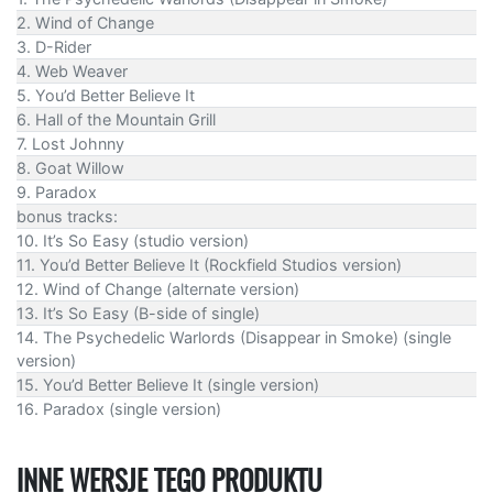
2. Wind of Change
3. D-Rider
4. Web Weaver
5. You’d Better Believe It
6. Hall of the Mountain Grill
7. Lost Johnny
8. Goat Willow
9. Paradox
bonus tracks:
10. It’s So Easy (studio version)
11. You’d Better Believe It (Rockfield Studios version)
12. Wind of Change (alternate version)
13. It’s So Easy (B-side of single)
14. The Psychedelic Warlords (Disappear in Smoke) (single
version)
15. You’d Better Believe It (single version)
16. Paradox (single version)
INNE WERSJE TEGO PRODUKTU