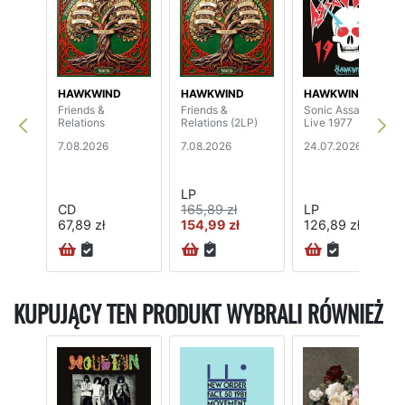
HAWKWIND
HAWKWIND
HAWKWIND
Friends &
Friends &
Sonic Assassins -
Relations
Relations (2LP)
Live 1977
7.08.2026
7.08.2026
24.07.2026
LP
CD
165,89 zł
LP
67,89 zł
154,99 zł
126,89 zł
KUPUJĄCY TEN PRODUKT WYBRALI RÓWNIEŻ