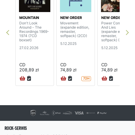
MOUNTAIN
NEW ORDER
NEW ORDER
Don't Look
Movement
Power Corruption
Around - The
(expande edition,
And Lies
Recordings 1969-
remaster,
(expande edition,
1974 (7CD
softpack) (2CD)
remaster,
boxset)
softpack) (2CD)
5.12.2025
27.02.2026
5.12.2025
CD
CD
CD
208,89 zł
74,89 zł
74,89 zł
72H
72H
ROCK-SERWIS