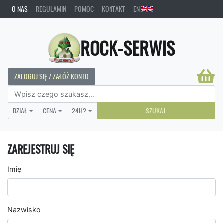
O NAS
REGULAMIN
POMOC
KONTAKT
EN
ROCK-SERWIS
ZALOGUJ SIĘ / ZAŁÓŻ KONTO
DZIAŁ
CENA
24H?
SZUKAJ
ZAREJESTRUJ SIĘ
Imię
Nazwisko