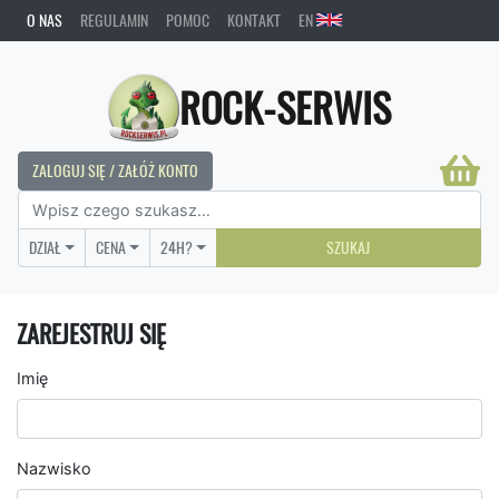
O NAS
REGULAMIN
POMOC
KONTAKT
EN
ROCK-SERWIS
ZALOGUJ SIĘ / ZAŁÓŻ KONTO
DZIAŁ
CENA
24H?
SZUKAJ
ZAREJESTRUJ SIĘ
Imię
Nazwisko