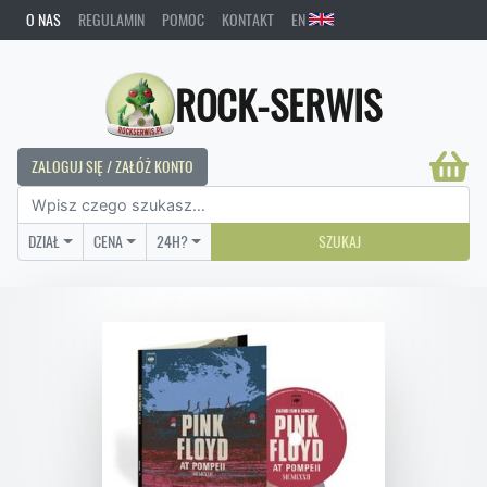
O NAS
REGULAMIN
POMOC
KONTAKT
EN
ROCK-SERWIS
ZALOGUJ SIĘ / ZAŁÓŻ KONTO
DZIAŁ
CENA
24H?
SZUKAJ