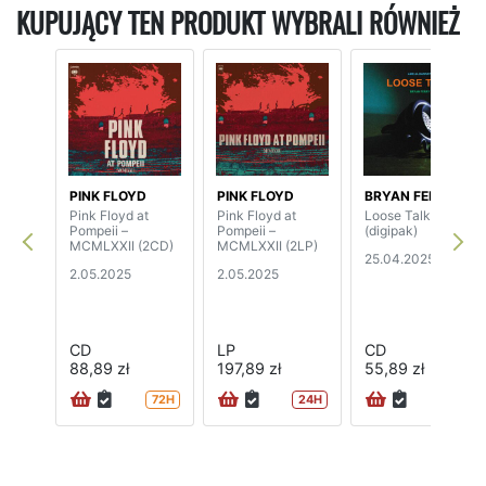
KUPUJĄCY TEN PRODUKT WYBRALI RÓWNIEŻ
PINK FLOYD
PINK FLOYD
BRYAN FERRY
Pink Floyd at
Pink Floyd at
Loose Talk
Pompeii –
Pompeii –
(digipak)
MCMLXXII (2CD)
MCMLXXII (2LP)
25.04.2025
2.05.2025
2.05.2025
CD
LP
CD
88,89 zł
197,89 zł
55,89 zł
72H
24H
72H