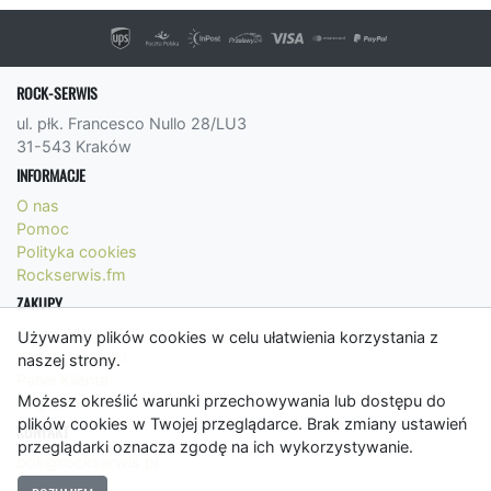
ROCK-SERWIS
ul. płk. Francesco Nullo 28/LU3
31-543 Kraków
INFORMACJE
O nas
Pomoc
Polityka cookies
Rockserwis.fm
ZAKUPY
Formy płatności
Używamy plików cookies w celu ułatwienia korzystania z
Koszty wysyłki
naszej strony.
Panel Klienta
Możesz określić warunki przechowywania lub dostępu do
Regulamin
plików cookies w Twojej przeglądarce. Brak zmiany ustawień
KONTAKT
przeglądarki oznacza zgodę na ich wykorzystywanie.
bok@rockserwis.pl