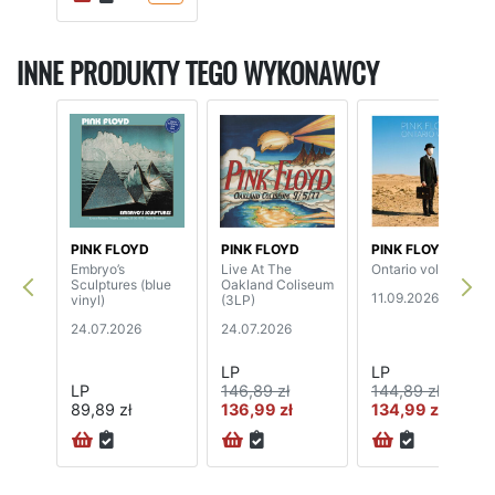
INNE PRODUKTY TEGO WYKONAWCY
PINK FLOYD
PINK FLOYD
PINK FLOYD
Embryo’s
Live At The
Ontario vol.1 (2LP)
Sculptures (blue
Oakland Coliseum
11.09.2026
vinyl)
(3LP)
24.07.2026
24.07.2026
LP
LP
LP
146,89 zł
144,89 zł
89,89 zł
136,99 zł
134,99 zł