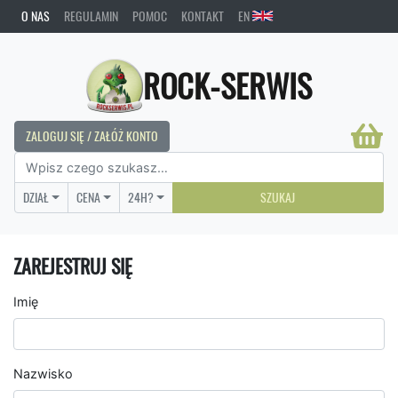
O NAS
REGULAMIN
POMOC
KONTAKT
EN
ROCK-SERWIS
ZALOGUJ SIĘ / ZAŁÓŻ KONTO
DZIAŁ
CENA
24H?
SZUKAJ
ZAREJESTRUJ SIĘ
Imię
Nazwisko