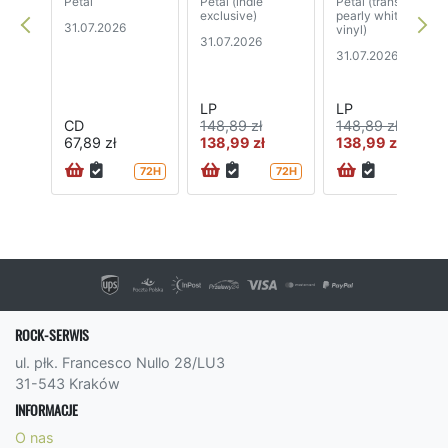
Petal
Petal (indie
Petal (translucent
exclusive)
pearly white
31.07.2026
vinyl)
31.07.2026
31.07.2026
LP
LP
CD
148,89 zł
148,89 zł
67,89 zł
138,99 zł
138,99 zł
72H
72H
72H
ROCK-SERWIS
ul. płk. Francesco Nullo 28/LU3
31-543 Kraków
INFORMACJE
O nas