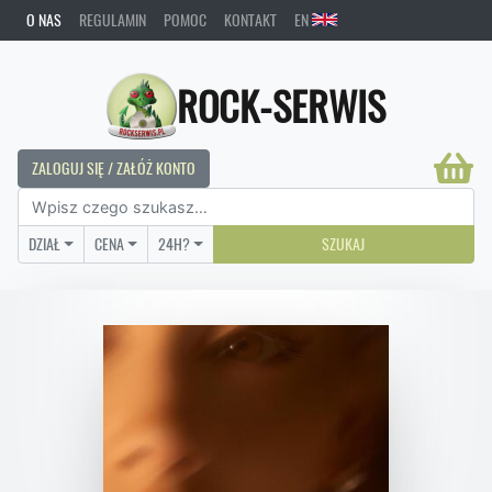
O NAS
REGULAMIN
POMOC
KONTAKT
EN
ROCK-SERWIS
ZALOGUJ SIĘ / ZAŁÓŻ KONTO
DZIAŁ
CENA
24H?
SZUKAJ