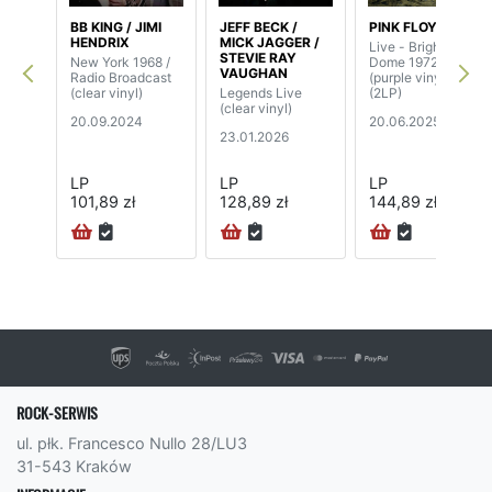
BB KING / JIMI
JEFF BECK /
PINK FLOYD
HENDRIX
MICK JAGGER /
Live - Brighton
STEVIE RAY
New York 1968 /
Dome 1972
VAUGHAN
Radio Broadcast
(purple vinyl)
(clear vinyl)
Legends Live
(2LP)
(clear vinyl)
20.09.2024
20.06.2025
23.01.2026
LP
LP
LP
101,89 zł
128,89 zł
144,89 zł
ROCK-SERWIS
ul. płk. Francesco Nullo 28/LU3
31-543 Kraków