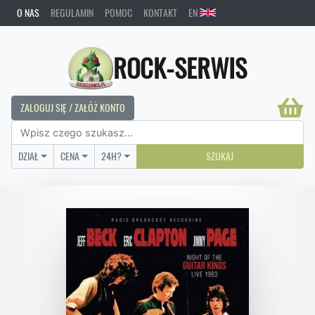
O NAS
REGULAMIN
POMOC
KONTAKT
EN
ROCK-SERWIS
ZALOGUJ SIĘ / ZAŁÓŻ KONTO
DZIAŁ
CENA
24H?
SZUKAJ