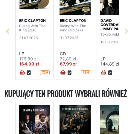
ERIC CLAPTON
ERIC CLAPTON
DAVID
COVERDALE /
Riding With The
Riding With The
JIMMY PAGE
King (2LP)
King (digipak)
Tokyo vol.1 (2LP)
31.07.2026
31.07.2026
19.06.2026
LP
CD
176,89 zł
72,89 zł
LP
164,99 zł
67,99 zł
144,89 zł
72H
72H
24H
KUPUJĄCY TEN PRODUKT WYBRALI RÓWNIEŻ