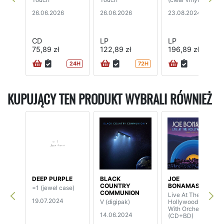
26.06.2026
26.06.2026
23.08.2024
CD
LP
LP
75,89 zł
122,89 zł
196,89 zł
24H
72H
72H
KUPUJĄCY TEN PRODUKT WYBRALI RÓWNIEŻ
DEEP PURPLE
BLACK
JOE
COUNTRY
BONAMASSA
=1 (jewel case)
COMMUNION
Live At The
19.07.2024
V (digipak)
Hollywood Bowl
With Orchestra
14.06.2024
(CD+BD)