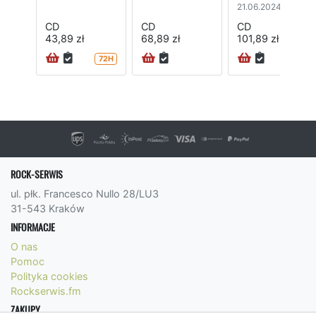
21.06.2024
CD
CD
CD
43,89 zł
68,89 zł
101,89 zł
72H
ROCK-SERWIS
ul. płk. Francesco Nullo 28/LU3
31-543 Kraków
INFORMACJE
O nas
Pomoc
Polityka cookies
Rockserwis.fm
ZAKUPY