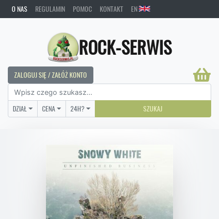
O NAS
REGULAMIN
POMOC
KONTAKT
EN
ROCK-SERWIS
ZALOGUJ SIĘ / ZAŁÓŻ KONTO
DZIAŁ
CENA
24H?
SZUKAJ