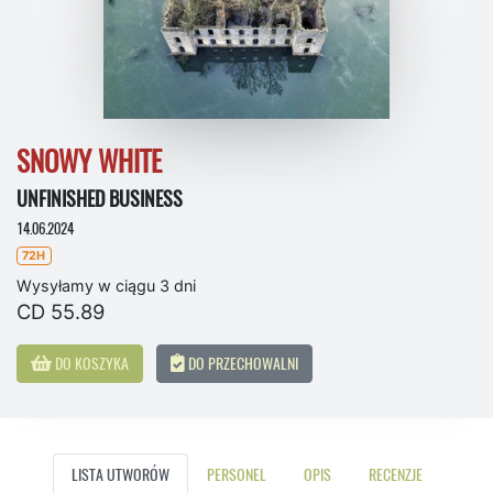
SNOWY WHITE
UNFINISHED BUSINESS
14.06.2024
72H
Wysyłamy w ciągu 3 dni
CD 55.89
DO KOSZYKA
DO PRZECHOWALNI
LISTA UTWORÓW
PERSONEL
OPIS
RECENZJE