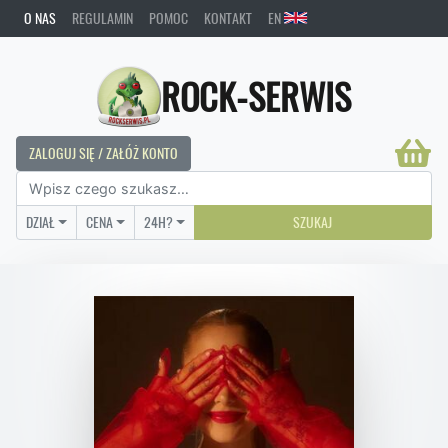
O NAS
REGULAMIN
POMOC
KONTAKT
EN
ROCK-SERWIS
ZALOGUJ SIĘ / ZAŁÓŻ KONTO
DZIAŁ
CENA
24H?
SZUKAJ