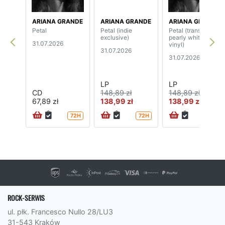
ARIANA GRANDE
ARIANA GRANDE
ARIANA GRANDE
Petal
Petal (indie
Petal (translucent
exclusive)
pearly white
31.07.2026
vinyl)
31.07.2026
31.07.2026
LP
LP
CD
148,89 zł
148,89 zł
67,89 zł
138,99 zł
138,99 zł
72H
72H
72H
ROCK-SERWIS
ul. płk. Francesco Nullo 28/LU3
31-543 Kraków