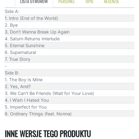
LISTA UTWORÓW
PERSONEL
OPIS
RECENZJE
Side A:
1. Intro (End of the World)
2. Bye
3. Don't Wanna Break Up Again
4. Saturn Returns Interlude
5. Eternal Sunshine
6. Supernatural
7. True Story
-
Side B:
1. The Boy Is Mine
2. Yes, And?
3. We Can't Be Friends (Wait for Your Love)
4. I Wish I Hated You
5. Imperfect for You
6. Ordinary Things (feat. Nonna)
INNE WERSJE TEGO PRODUKTU