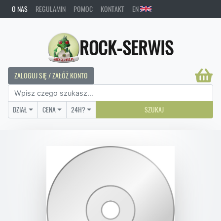
O NAS
REGULAMIN
POMOC
KONTAKT
EN
ROCK-SERWIS
ZALOGUJ SIĘ / ZAŁÓŻ KONTO
DZIAŁ
CENA
24H?
SZUKAJ