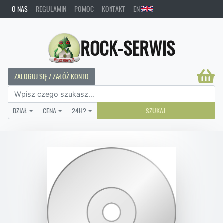
O NAS
REGULAMIN
POMOC
KONTAKT
EN
ROCK-SERWIS
ZALOGUJ SIĘ / ZAŁÓŻ KONTO
DZIAŁ
CENA
24H?
SZUKAJ