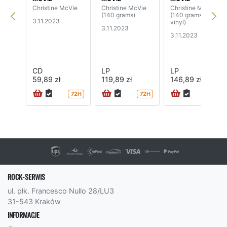
Christine McVie
Christine McVie
Christine McVie
(140 grams)
(140 grams, clear
3.11.2023
vinyl)
3.11.2023
3.11.2023
CD
LP
LP
59,89 zł
119,89 zł
146,89 zł
72H
72H
72H
ROCK-SERWIS
ul. płk. Francesco Nullo 28/LU3
31-543 Kraków
INFORMACJE