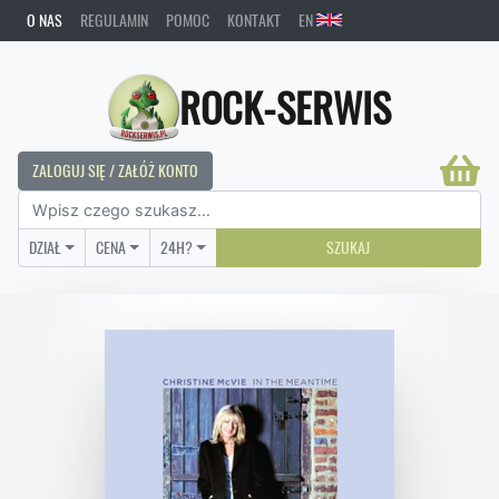
O NAS
REGULAMIN
POMOC
KONTAKT
EN
ROCK-SERWIS
ZALOGUJ SIĘ / ZAŁÓŻ KONTO
DZIAŁ
CENA
24H?
SZUKAJ