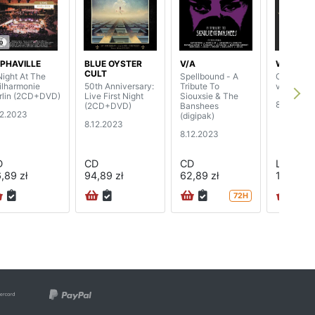
PHAVILLE
BLUE OYSTER
V/A
WISHBON
CULT
Night At The
Spellbound - A
Coat Of A
ilharmonie
50th Anniversary:
Tribute To
vinyl) (2L
rlin (2CD+DVD)
Live First Night
Siouxsie & The
8.12.2023
(2CD+DVD)
Banshees
12.2023
(digipak)
8.12.2023
8.12.2023
D
CD
CD
LP
,89 zł
94,89 zł
62,89 zł
132,89 z
72H