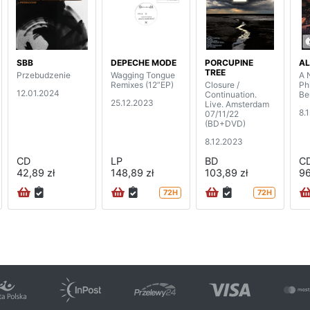
SBB
DEPECHE MODE
PORCUPINE
AL
TREE
Przebudzenie
Wagging Tongue
A 
Remixes (12”EP)
Closure /
Ph
12.01.2024
Continuation.
Be
25.12.2023
Live. Amsterdam
8.
07/11/22
(BD+DVD)
8.12.2023
CD
LP
BD
C
42,89 zł
148,89 zł
103,89 zł
96
72H
72H