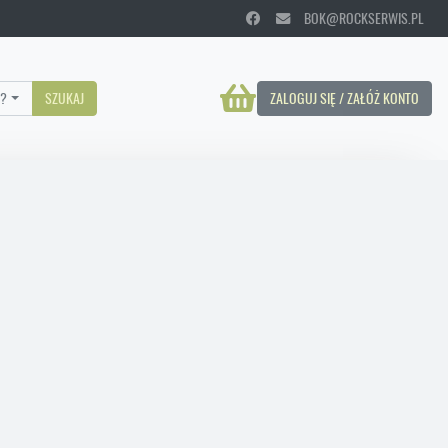
BOK@ROCKSERWIS.PL
?
SZUKAJ
ZALOGUJ SIĘ / ZAŁÓŻ KONTO