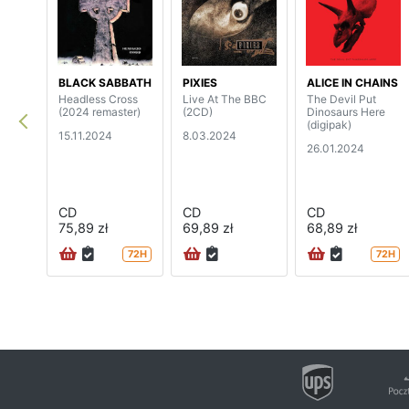
BLACK SABBATH
PIXIES
ALICE IN CHAINS
Headless Cross
Live At The BBC
The Devil Put
(2024 remaster)
(2CD)
Dinosaurs Here
(digipak)
15.11.2024
8.03.2024
26.01.2024
CD
CD
CD
75,89 zł
69,89 zł
68,89 zł
72H
72H