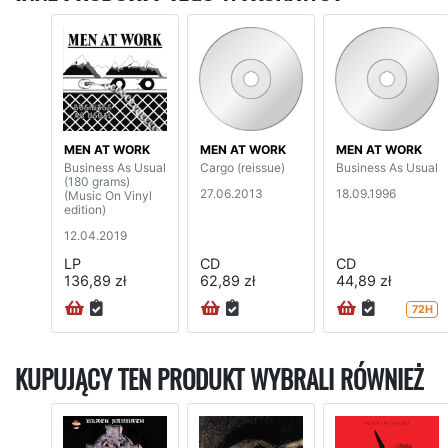
MEN AT WORK
MEN AT WORK
MEN AT WORK
Business As Usual
Cargo (reissue)
Business As Usual
(180 grams)
27.06.2013
18.09.1996
(Music On Vinyl
edition)
12.04.2019
LP
CD
CD
136,89 zł
62,89 zł
44,89 zł
72H
KUPUJĄCY TEN PRODUKT WYBRALI RÓWNIEŻ