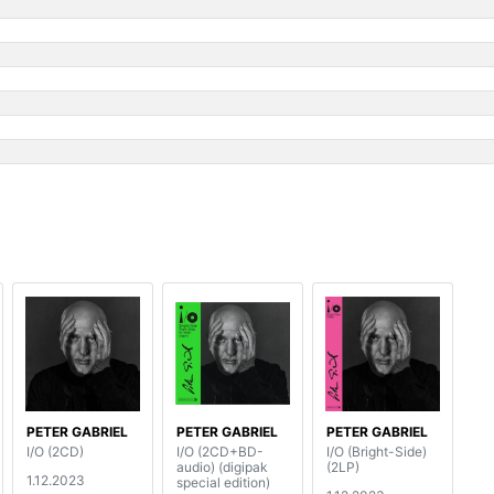
PETER GABRIEL
PETER GABRIEL
PETER GABRIEL
I/O (2CD)
I/O (2CD+BD-
I/O (Bright-Side)
audio) (digipak
(2LP)
1.12.2023
special edition)