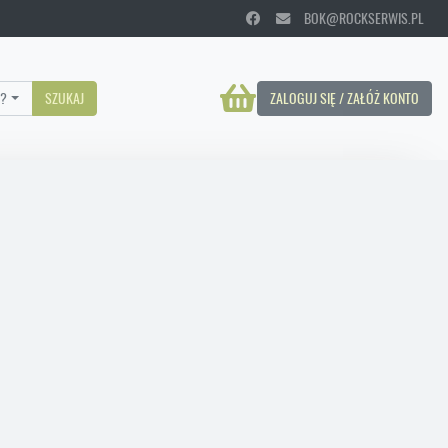
BOK@ROCKSERWIS.PL
?
SZUKAJ
ZALOGUJ SIĘ / ZAŁÓŻ KONTO