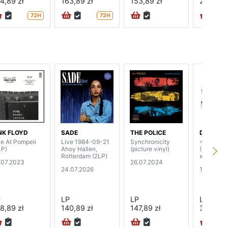
4,89 zł
163,89 zł
153,89 zł
28,89 zł
72H
72H
NK FLOYD
SADE
THE POLICE
DEEP PU
ve At Pompeii
Live 1984-09-21
Synchronicity
=1
LP)
Ahoy Hallen,
(picture vinyl)
(2LP+CD
Rotterdam (2LP)
x10"EP+t-
.07.2023
26.07.2024
24.07.2026
19.07.20
P
LP
LP
LP
8,89 zł
140,89 zł
147,89 zł
358,89 