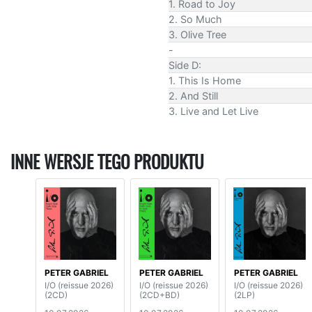
1. Road to Joy
2. So Much
3. Olive Tree
-
Side D:
1. This Is Home
2. And Still
3. Live and Let Live
INNE WERSJE TEGO PRODUKTU
PETER GABRIEL
PETER GABRIEL
PETER GABRIEL
I/O (reissue 2026)
I/O (reissue 2026)
I/O (reissue 2026)
(2CD)
(2CD+BD)
(2LP)