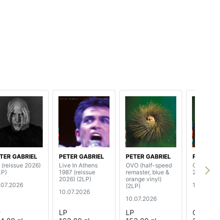
TER GABRIEL
PETER GABRIEL
PETER GABRIEL
PETER G
O (reissue 2026)
Live In Athens
OVO (half-speed
OVO (reis
LP)
1987 (reissue
remaster, blue &
2026)
2026) (2LP)
orange vinyl)
.07.2026
10.07.20
(2LP)
10.07.2026
10.07.2026
P
LP
LP
CD