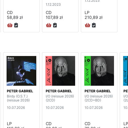
1.12.2023
1.12.2023
CD
CD
LP
58,89 zł
107,89 zł
210,89 zł
PETER GABRIEL
PETER GABRIEL
PETER GABRIEL
PE
Birdy (O.S.T.)
I/O (reissue 2026)
I/O (reissue 2026)
I/
(reissue 2026)
(2CD)
(2CD+BD)
(2
10.07.2026
10.07.2026
10.07.2026
10
LP
CD
CD
L