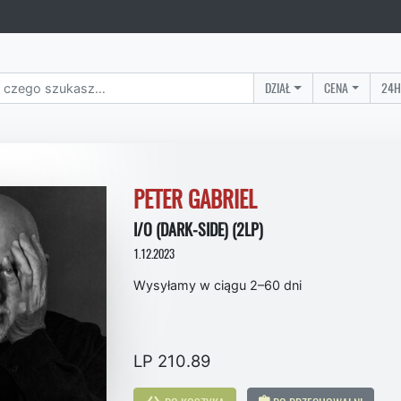
DZIAŁ
CENA
24H
PETER GABRIEL
I/O (DARK-SIDE) (2LP)
1.12.2023
Wysyłamy w ciągu 2–60 dni
LP 210.89