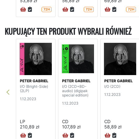
53,89 zł
56,89 zł
69,89 zł
72H
72H
72H
KUPUJĄCY TEN PRODUKT WYBRALI RÓWNIEŻ
PETER GABRIEL
PETER GABRIEL
PETER GABRIEL
I/O (Bright-Side)
I/O (2CD+BD-
I/O (2CD)
(2LP)
audio) (digipak
1.12.2023
special edition)
1.12.2023
1.12.2023
LP
CD
CD
210,89 zł
107,89 zł
58,89 zł