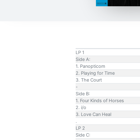
LP 1
Side A:
1. Panopticom
2. Playing for Time
3. The Court
-
Side B:
1. Four Kinds of Horses
2. i/o
3. Love Can Heal
.
LP 2
Side C: