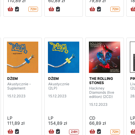
110,89 zł
60,89 zł
79,89 zł
18
72H
72H
DŻEM
DŻEM
THE ROLLING
PI
STONES
Akustycznie -
Akustycznie
Li
Suplement
(2LP)
Hackney
(2
Diamonds (live
15.12.2023
15.12.2023
28
edition) (2CD)
15.12.2023
LP
LP
CD
L
111,89 zł
154,89 zł
66,89 zł
16
24H
72H