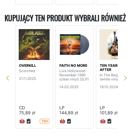
KUPUJĄCY TEN PRODUKT WYBRALI RÓWNIEŻ
OVERKILL
FAITH NO MORE
TEN YEARS
AFTER
Scorched
Live Hollywood
November 1990
In The Beginning
21.11.2025
(clear vinyl) (2LP)
(white vinyl)
14.02.2025
18.10.2024
CD
LP
LP
75,89 zł
144,89 zł
101,89 zł
72H