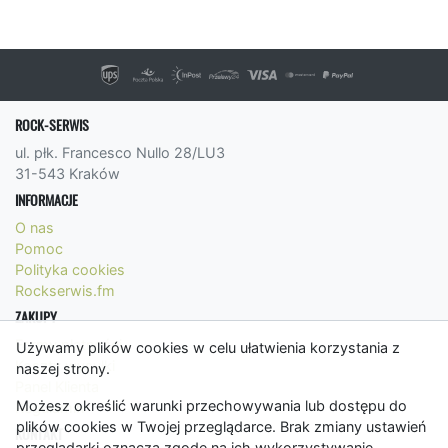
ROCK-SERWIS
ul. płk. Francesco Nullo 28/LU3
31-543 Kraków
INFORMACJE
O nas
Pomoc
Polityka cookies
Rockserwis.fm
ZAKUPY
Formy płatności
Używamy plików cookies w celu ułatwienia korzystania z
Koszty wysyłki
naszej strony.
Panel Klienta
Możesz określić warunki przechowywania lub dostępu do
Regulamin
plików cookies w Twojej przeglądarce. Brak zmiany ustawień
KONTAKT
przeglądarki oznacza zgodę na ich wykorzystywanie.