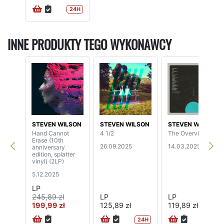
24H
INNE PRODUKTY TEGO WYKONAWCY
STEVEN WILSON
STEVEN WILSON
STEVEN WILSON
Hand Cannot
4 1/2
The Overview
Erase (10th
26.09.2025
14.03.2025
anniversary
edition, splatter
vinyl) (2LP)
5.12.2025
LP
245,89 zł
LP
LP
199,99 zł
125,89 zł
119,89 zł
24H