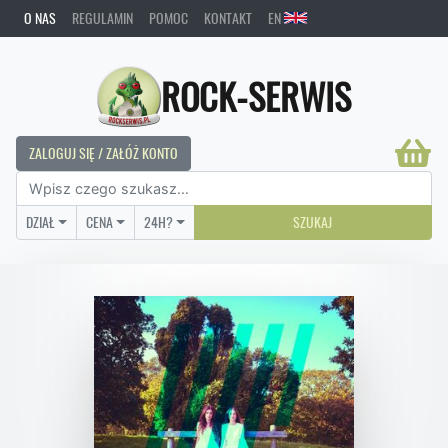
O NAS
REGULAMIN
POMOC
KONTAKT
EN
ROCK-SERWIS
ZALOGUJ SIĘ / ZAŁÓŻ KONTO
DZIAŁ
CENA
24H?
SZUKAJ