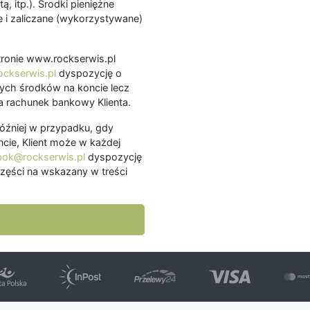
ą, itp.). Środki pieniężne
 i zaliczane (wykorzystywane)
.
 stronie www.rockserwis.pl
ckserwis.pl
dyspozycję o
ch środków na koncie lecz
 rachunek bankowy Klienta.
później w przypadku, gdy
cie, Klient może w każdej
bok@rockserwis.pl
dyspozycję
zęści na wskazany w treści