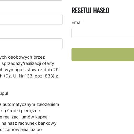
RESETUJ HASŁO
Email
nych osobowych przez
przedaży/realizacji oferty
ych wymaga Ustawa z dnia 29
 (Dz. U. Nr 133, poz. 833) z
upu!
ę z automatycznym założeniem
są środki pieniężne
e realizacji umów kupna-
a na nasz rachunek bankowy
ści zamówienia już po