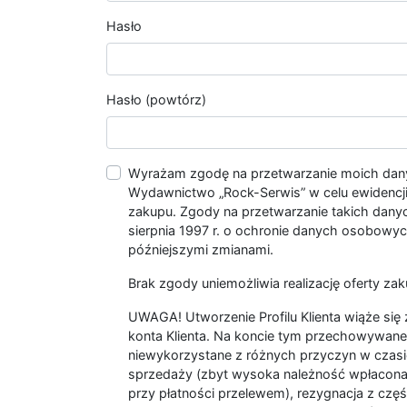
Hasło
Hasło (powtórz)
Wyrażam zgodę na przetwarzanie moich da
Wydawnictwo „Rock-Serwis” w celu ewidencji s
zakupu. Zgody na przetwarzanie takich dan
sierpnia 1997 r. o ochronie danych osobowych
późniejszymi zmianami.
Brak zgody uniemożliwia realizację oferty zak
UWAGA! Utworzenie Profilu Klienta wiąże si
konta Klienta. Na koncie tym przechowywane 
niewykorzystane z różnych przyczyn w czasi
sprzedaży (zbyt wysoka należność wpłacon
przy płatności przelewem), rezygnacja z czę