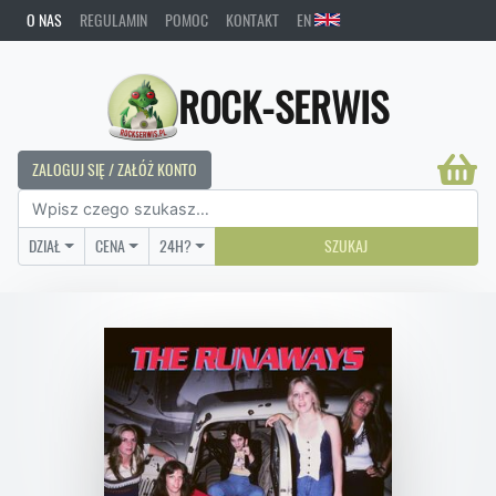
O NAS
REGULAMIN
POMOC
KONTAKT
EN
ROCK-SERWIS
ZALOGUJ SIĘ / ZAŁÓŻ KONTO
DZIAŁ
CENA
24H?
SZUKAJ