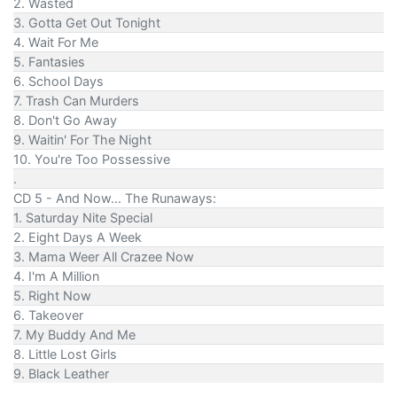
2. Wasted
3. Gotta Get Out Tonight
4. Wait For Me
5. Fantasies
6. School Days
7. Trash Can Murders
8. Don't Go Away
9. Waitin' For The Night
10. You're Too Possessive
.
CD 5 - And Now... The Runaways:
1. Saturday Nite Special
2. Eight Days A Week
3. Mama Weer All Crazee Now
4. I'm A Million
5. Right Now
6. Takeover
7. My Buddy And Me
8. Little Lost Girls
9. Black Leather