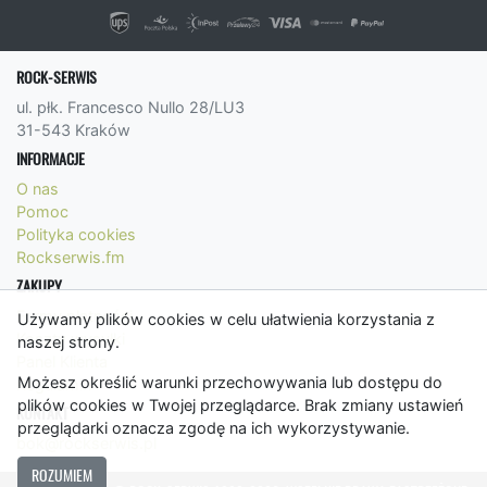
ROCK-SERWIS
ul. płk. Francesco Nullo 28/LU3
31-543 Kraków
INFORMACJE
O nas
Pomoc
Polityka cookies
Rockserwis.fm
ZAKUPY
Formy płatności
Używamy plików cookies w celu ułatwienia korzystania z
Koszty wysyłki
naszej strony.
Panel Klienta
Możesz określić warunki przechowywania lub dostępu do
Regulamin
plików cookies w Twojej przeglądarce. Brak zmiany ustawień
KONTAKT
przeglądarki oznacza zgodę na ich wykorzystywanie.
bok@rockserwis.pl
ROZUMIEM