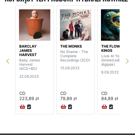
BARCLAY
THE MONKS
THE FLOWER
JAMES
KINGS
No Shame - The
HARVEST
Complete
Look At You Now
Baby James
Recordings (2CD)
(limited edition
Harvest
digipak)
15.09.2023
(4CD+BD)
8.09.2023
22.09.2023
CD
CD
CD
223,89 zł
79,89 zł
84,89 zł
24H