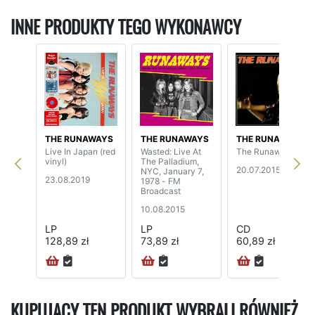
INNE PRODUKTY TEGO WYKONAWCY
THE RUNAWAYS
THE RUNAWAYS
THE RUNAWAYS
Live In Japan (red
Wasted: Live At
The Runaways
vinyl)
The Palladium,
20.07.2015
NYC, January 7,
23.08.2019
1978 - FM
Broadcast
10.08.2015
LP
LP
CD
128,89 zł
73,89 zł
60,89 zł
KUPUJĄCY TEN PRODUKT WYBRALI RÓWNIEŻ