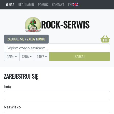
O NAS
REGULAMIN
POMOC
KONTAKT
EN
ROCK-SERWIS
ZALOGUJ SIĘ / ZAŁÓŻ KONTO
DZIAŁ
CENA
24H?
SZUKAJ
ZAREJESTRUJ SIĘ
Imię
Nazwisko