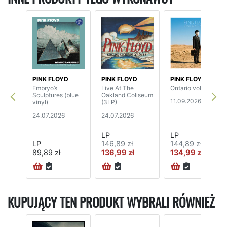
PINK FLOYD
PINK FLOYD
PINK FLOYD
Embryo’s
Live At The
Ontario vol.1 (2LP)
Sculptures (blue
Oakland Coliseum
11.09.2026
vinyl)
(3LP)
24.07.2026
24.07.2026
LP
LP
LP
146,89 zł
144,89 zł
89,89 zł
136,99 zł
134,99 zł
KUPUJĄCY TEN PRODUKT WYBRALI RÓWNIEŻ