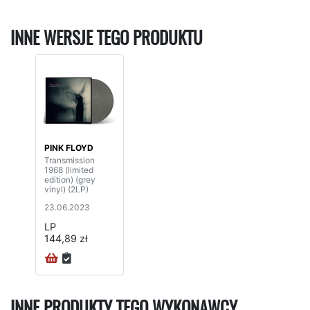
INNE WERSJE TEGO PRODUKTU
PINK FLOYD
Transmission
1968 (limited
edition) (grey
vinyl) (2LP)
23.06.2023
LP
144,89 zł
INNE PRODUKTY TEGO WYKONAWCY