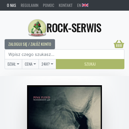
O NAS
REGULAMIN
POMOC
KONTAKT
EN
ROCK-SERWIS
ZALOGUJ SIĘ / ZAŁÓŻ KONTO
DZIAŁ
CENA
24H?
SZUKAJ