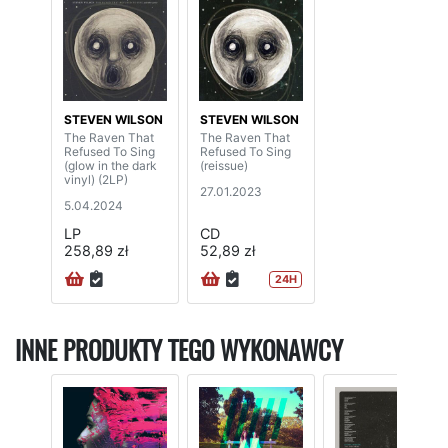
STEVEN WILSON
STEVEN WILSON
The Raven That
The Raven That
Refused To Sing
Refused To Sing
(glow in the dark
(reissue)
vinyl) (2LP)
27.01.2023
5.04.2024
LP
CD
258,89 zł
52,89 zł
24H
INNE PRODUKTY TEGO WYKONAWCY