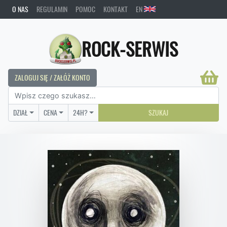
O NAS
REGULAMIN
POMOC
KONTAKT
EN
ROCK-SERWIS
ZALOGUJ SIĘ / ZAŁÓŻ KONTO
DZIAŁ
CENA
24H?
SZUKAJ