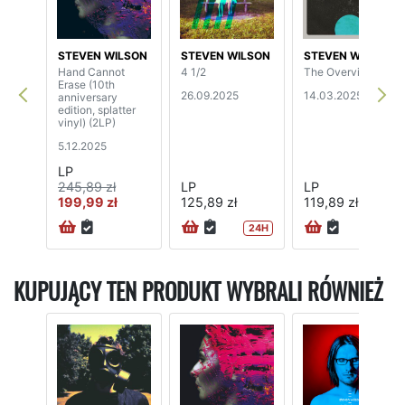
STEVEN WILSON
STEVEN WILSON
STEVEN WILSON
Hand Cannot
4 1/2
The Overview
Erase (10th
26.09.2025
14.03.2025
anniversary
edition, splatter
vinyl) (2LP)
5.12.2025
LP
245,89 zł
LP
LP
199,99 zł
125,89 zł
119,89 zł
24H
KUPUJĄCY TEN PRODUKT WYBRALI RÓWNIEŻ