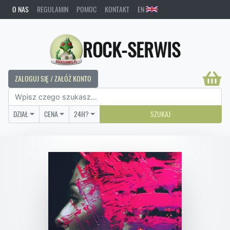
O NAS
REGULAMIN
POMOC
KONTAKT
EN
ROCK-SERWIS
ZALOGUJ SIĘ / ZAŁÓŻ KONTO
DZIAŁ
CENA
24H?
SZUKAJ