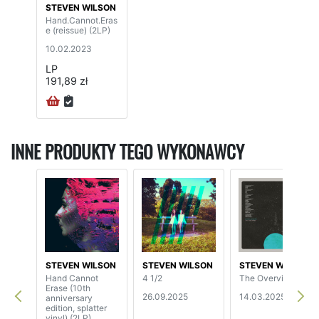
STEVEN WILSON
Hand.Cannot.Eras
e (reissue) (2LP)
10.02.2023
LP
191,89 zł
INNE PRODUKTY TEGO WYKONAWCY
STEVEN WILSON
STEVEN WILSON
STEVEN WILSON
Hand Cannot
4 1/2
The Overview
Erase (10th
26.09.2025
14.03.2025
anniversary
edition, splatter
vinyl) (2LP)