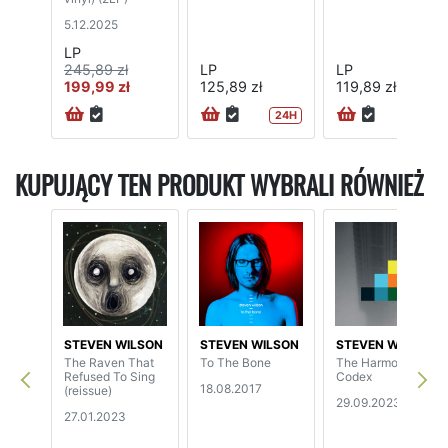
5.12.2025
LP
245,89 zł
LP
LP
199,99 zł
125,89 zł
119,89 zł
24H
KUPUJĄCY TEN PRODUKT WYBRALI RÓWNIEŻ
STEVEN WILSON
STEVEN WILSON
STEVEN WILSON
The Raven That
To The Bone
The Harmony
Refused To Sing
Codex
18.08.2017
(reissue)
29.09.2023
27.01.2023