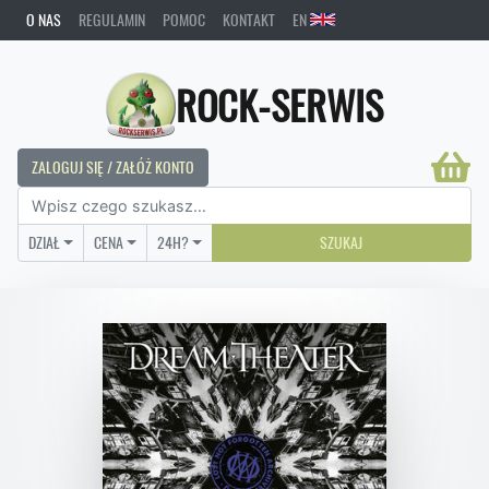
O NAS
REGULAMIN
POMOC
KONTAKT
EN
ROCK-SERWIS
ZALOGUJ SIĘ / ZAŁÓŻ KONTO
DZIAŁ
CENA
24H?
SZUKAJ