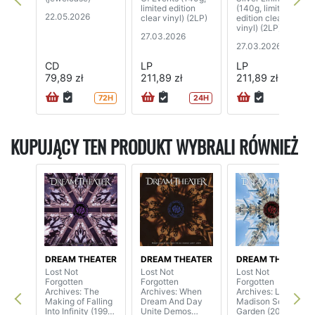
limited edition
(140g, limited
22.05.2026
clear vinyl) (2LP)
edition clear
vinyl) (2LP)
27.03.2026
27.03.2026
CD
LP
LP
79,89 zł
211,89 zł
211,89 zł
72H
24H
24H
KUPUJĄCY TEN PRODUKT WYBRALI RÓWNIEŻ
DREAM THEATER
DREAM THEATER
DREAM THEATER
Lost Not
Lost Not
Lost Not
Forgotten
Forgotten
Forgotten
Archives: The
Archives: When
Archives: Live at
Making of Falling
Dream And Day
Madison Square
Into Infinity (1997)
Unite Demos
Garden (2010)