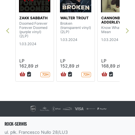
ZAKK SABBATH
WALTER TROUT
CANNONBAL
ADDERLEY
Doomed Forever
Broken
Forever Doomed
(transparent vinyl)
Know What I
(purple vinyl)
(2LP)
Mean
(2LP)
1.03.2024
1.03.2024
1.03.2024
LP
LP
LP
162,89 zł
152,89 zł
168,89 zł
72H
72H
72H
ROCK-SERWIS
ul. płk. Francesco Nullo 28/LU3