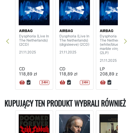
AIRBAG
AIRBAG
AIRBAG
Dysphoria (Live In
Dysphoria (Live In
Dysphoria (Live In
The Netherlands)
The Netherlands)
The Netherlands)
(2CD)
(digisleeve) (2CD)
(white/blue
marble vinyl)
21.11.2025
21.11.2025
(2LP)
21.11.2025
CD
CD
LP
118,89 zł
118,89 zł
208,89 zł
24H
24H
24H
KUPUJĄCY TEN PRODUKT WYBRALI RÓWNIEŻ