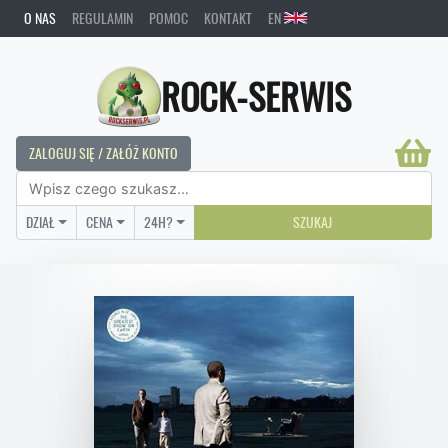
O NAS
REGULAMIN
POMOC
KONTAKT
EN
ROCK-SERWIS
ZALOGUJ SIĘ / ZAŁÓŻ KONTO
DZIAŁ
CENA
24H?
SZUKAJ