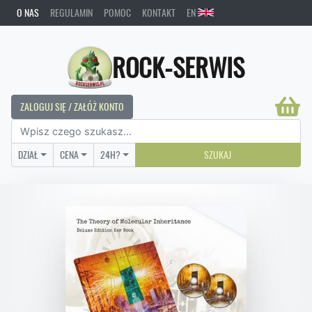
O NAS
REGULAMIN
POMOC
KONTAKT
EN
ROCK-SERWIS
ZALOGUJ SIĘ / ZAŁÓŻ KONTO
DZIAŁ
CENA
24H?
SZUKAJ