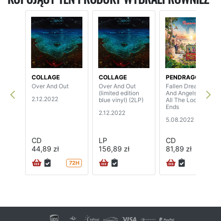
COLLAGE
COLLAGE
PENDRAGON
Over And Out
Over And Out
Fallen Dreams
(limited edition
And Angels And
2.12.2022
blue vinyl) (2LP)
All The Loose
Ends
2.12.2022
5.08.2022
CD
LP
CD
44,89 zł
156,89 zł
81,89 zł
72H
24H