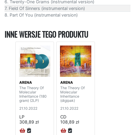
6. Twenty-One Grams (instrumental version)
7. Field Of Sinners (instrumental version)
8. Part Of You (instrumental version)
INNE WERSJE TEGO PRODUKTU
ARENA
ARENA
The Theory Of
The Theory Of
Molecular
Molecular
Inheritance (180
Inheritance
gram) (2LP)
(digipak)
21.10.2022
21.10.2022
LP
CD
308,89 zł
108,89 zł