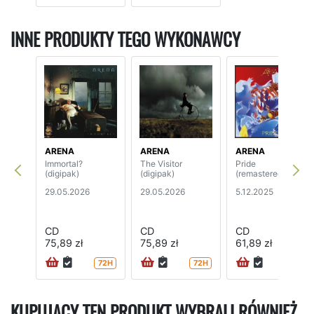
INNE PRODUKTY TEGO WYKONAWCY
ARENA
ARENA
ARENA
Immortal?
The Visitor
Pride
(digipak)
(digipak)
(remastered)
29.05.2026
29.05.2026
5.12.2025
CD
CD
CD
75,89 zł
75,89 zł
61,89 zł
72H
72H
24H
KUPUJĄCY TEN PRODUKT WYBRALI RÓWNIEŻ