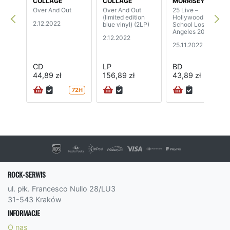
COLLAGE
COLLAGE
MORRISEY
Over And Out
Over And Out
25 Live –
(limited edition
Hollywood High
2.12.2022
blue vinyl) (2LP)
School Los
Angeles 2013
2.12.2022
25.11.2022
CD
LP
BD
44,89 zł
156,89 zł
43,89 zł
72H
ROCK-SERWIS
ul. płk. Francesco Nullo 28/LU3
31-543 Kraków
INFORMACJE
O nas