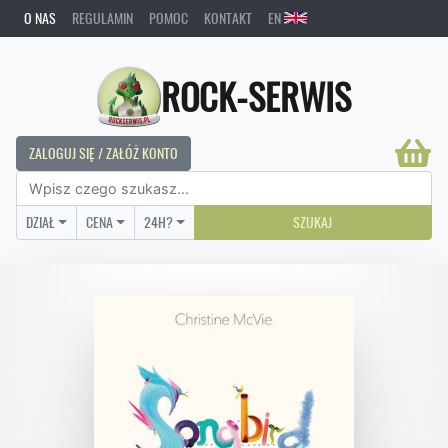
O NAS
REGULAMIN
POMOC
KONTAKT
EN
ROCK-SERWIS
ZALOGUJ SIĘ / ZAŁÓŻ KONTO
DZIAŁ
CENA
24H?
SZUKAJ