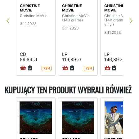
CHRISTINE
CHRISTINE
CHRISTINE
MCVIE
MCVIE
MCVIE
Christine McVie
Christine McVie
Christine McVie
(140 grams)
(140 grams, clear
3.11.2023
vinyl)
3.11.2023
3.11.2023
CD
LP
LP
59,89 zł
119,89 zł
146,89 zł
72H
72H
72H
KUPUJĄCY TEN PRODUKT WYBRALI RÓWNIEŻ