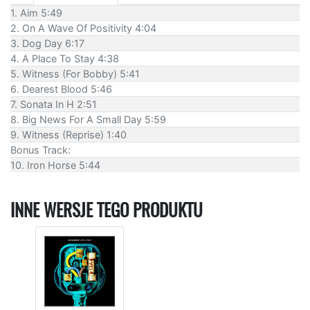
1. Aim 5:49
2. On A Wave Of Positivity 4:04
3. Dog Day 6:17
4. A Place To Stay 4:38
5. Witness (For Bobby) 5:41
6. Dearest Blood 5:46
7. Sonata In H 2:51
8. Big News For A Small Day 5:59
9. Witness (Reprise) 1:40
Bonus Track:
10. Iron Horse 5:44
INNE WERSJE TEGO PRODUKTU