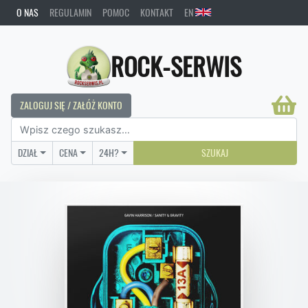
O NAS
REGULAMIN
POMOC
KONTAKT
EN
ROCK-SERWIS
ZALOGUJ SIĘ / ZAŁÓŻ KONTO
DZIAŁ
CENA
24H?
SZUKAJ