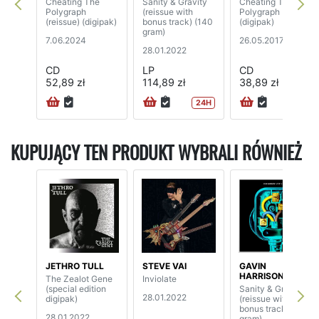
Cheating The
Sanity & Gravity
Cheating The
Polygraph
(reissue with
Polygraph
(reissue) (digipak)
bonus track) (140
(digipak)
gram)
7.06.2024
26.05.2017
28.01.2022
CD
LP
CD
52,89 zł
114,89 zł
38,89 zł
24H
KUPUJĄCY TEN PRODUKT WYBRALI RÓWNIEŻ
JETHRO TULL
STEVE VAI
GAVIN
HARRISON
The Zealot Gene
Inviolate
(special edition
Sanity & Gravity
28.01.2022
digipak)
(reissue with
bonus track) (140
28.01.2022
gram)