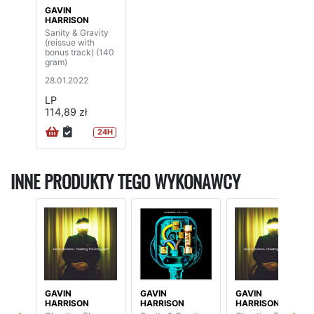
GAVIN
HARRISON
Sanity & Gravity
(reissue with
bonus track) (140
gram)
28.01.2022
LP
114,89 zł
24H
INNE PRODUKTY TEGO WYKONAWCY
GAVIN
GAVIN
GAVIN
HARRISON
HARRISON
HARRISON