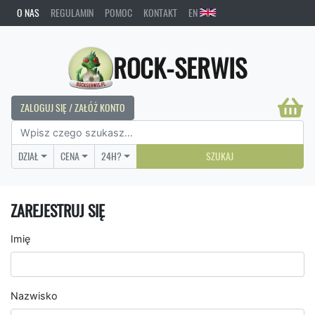
O NAS
REGULAMIN
POMOC
KONTAKT
EN
ROCK-SERWIS
ZALOGUJ SIĘ / ZAŁÓŻ KONTO
DZIAŁ
CENA
24H?
SZUKAJ
ZAREJESTRUJ SIĘ
Imię
Nazwisko