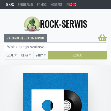
O NAS
REGULAMIN
POMOC
KONTAKT
EN
ROCK-SERWIS
ZALOGUJ SIĘ / ZAŁÓŻ KONTO
DZIAŁ
CENA
24H?
SZUKAJ