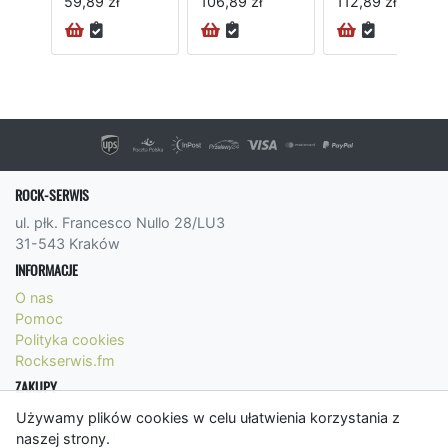
59,89 zł
106,89 zł
112,89 zł
ROCK-SERWIS
ul. płk. Francesco Nullo 28/LU3
31-543 Kraków
INFORMACJE
O nas
Pomoc
Polityka cookies
Rockserwis.fm
ZAKUPY
Formy płatności
Używamy plików cookies w celu ułatwienia korzystania z
Koszty wysyłki
naszej strony.