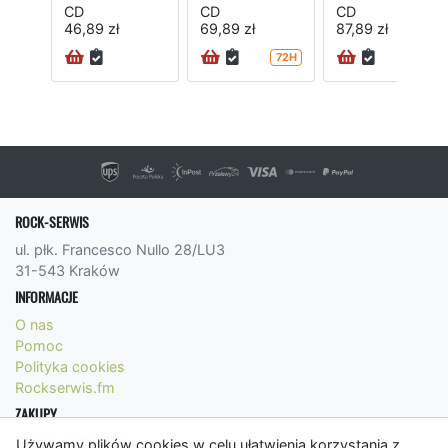
CD
CD
CD
46,89 zł
69,89 zł
87,89 zł
72H
72H
ROCK-SERWIS
ul. płk. Francesco Nullo 28/LU3
31-543 Kraków
INFORMACJE
O nas
Pomoc
Polityka cookies
Rockserwis.fm
ZAKUPY
Formy płatności
Używamy plików cookies w celu ułatwienia korzystania z