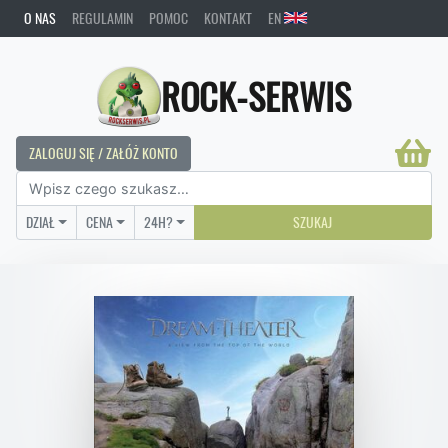
O NAS
REGULAMIN
POMOC
KONTAKT
EN
ROCK-SERWIS
ZALOGUJ SIĘ / ZAŁÓŻ KONTO
DZIAŁ
CENA
24H?
SZUKAJ