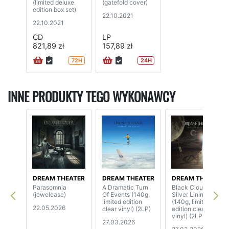
(limited deluxe
(gatefold cover)
edition box set)
22.10.2021
22.10.2021
CD
LP
821,89 zł
157,89 zł
72H
24H
INNE PRODUKTY TEGO WYKONAWCY
DREAM THEATER
DREAM THEATER
DREAM THEATER
Parasomnia
A Dramatic Turn
Black Clouds &
(jewelcase)
Of Events (140g,
Silver Linings
limited edition
(140g, limited
22.05.2026
clear vinyl) (2LP)
edition clear
vinyl) (2LP)
27.03.2026