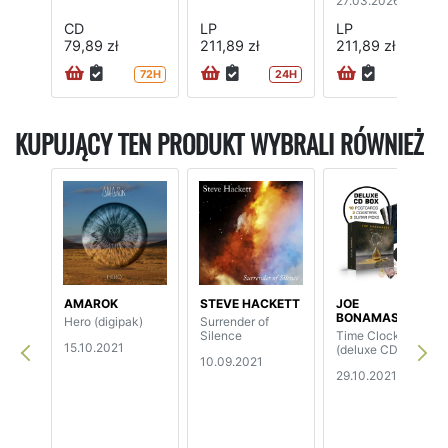
27.03.2026
CD
LP
LP
79,89 zł
211,89 zł
211,89 zł
72H
24H
24H
KUPUJĄCY TEN PRODUKT WYBRALI RÓWNIEŻ
AMAROK
STEVE HACKETT
JOE
BONAMASSA
Hero (digipak)
Surrender of
Silence
Time Clocks
15.10.2021
(deluxe CD box)
10.09.2021
29.10.2021