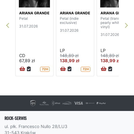
ARIANA GRANDE
ARIANA GRANDE
ARIANA GRANDE
Petal
Petal (indie
Petal (translucent
exclusive)
pearly white
31.07.2026
vinyl)
31.07.2026
31.07.2026
LP
LP
CD
148,89 zł
148,89 zł
67,89 zł
138,99 zł
138,99 zł
72H
72H
72H
ROCK-SERWIS
ul. płk. Francesco Nullo 28/LU3
31-543 Kraków