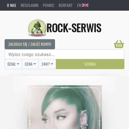
O NAS
REGULAMIN
POMOC
KONTAKT
EN
ROCK-SERWIS
ZALOGUJ SIĘ / ZAŁÓŻ KONTO
DZIAŁ
CENA
24H?
SZUKAJ