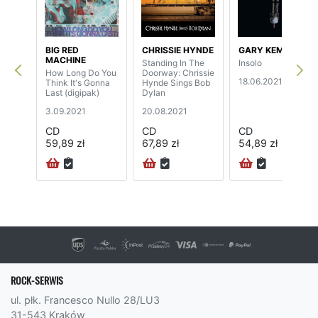
BIG RED
CHRISSIE HYNDE
GARY KEMP
MACHINE
Standing In The
Insolo
How Long Do You
Doorway: Chrissie
18.06.2021
Think It's Gonna
Hynde Sings Bob
Last (digipak)
Dylan
3.09.2021
20.08.2021
CD
CD
CD
59,89 zł
67,89 zł
54,89 zł
ROCK-SERWIS
ul. płk. Francesco Nullo 28/LU3
31-543 Kraków