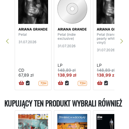
ARIANA GRANDE
ARIANA GRANDE
ARIANA GRANDE
Petal
Petal (indie
Petal (translucent
exclusive)
pearly white
31.07.2026
vinyl)
31.07.2026
31.07.2026
LP
LP
CD
148,89 zł
148,89 zł
67,89 zł
138,99 zł
138,99 zł
72H
72H
72H
KUPUJĄCY TEN PRODUKT WYBRALI RÓWNIEŻ