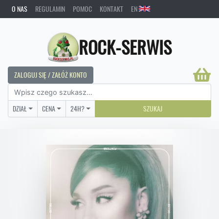
O NAS
REGULAMIN
POMOC
KONTAKT
EN
ROCK-SERWIS
ZALOGUJ SIĘ / ZAŁÓŻ KONTO
DZIAŁ
CENA
24H?
SZUKAJ