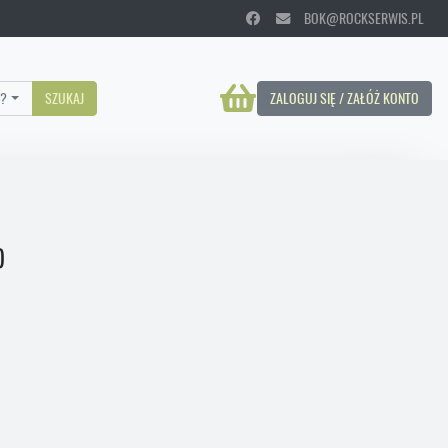
BOK@ROCKSERWIS.PL
?
SZUKAJ
ZALOGUJ SIĘ / ZAŁÓŻ KONTO
)