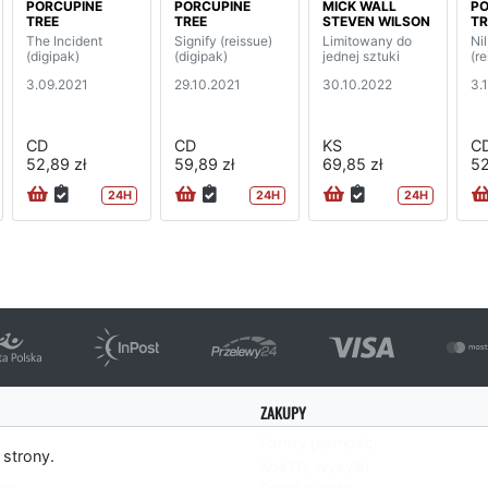
PORCUPINE
PORCUPINE
MICK WALL
PO
TREE
TREE
STEVEN WILSON
TR
The Incident
Signify (reissue)
Limitowany do
Ni
(digipak)
(digipak)
jednej sztuki
(re
3.09.2021
29.10.2021
30.10.2022
3.
CD
CD
KS
C
52,89 zł
59,89 zł
69,85 zł
52
24H
24H
24H
ZAKUPY
Formy płatności
 strony.
Koszty wysyłki