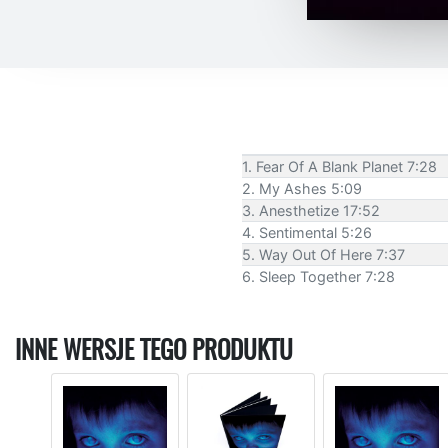
1. Fear Of A Blank Planet 7:28
2. My Ashes 5:09
3. Anesthetize 17:52
4. Sentimental 5:26
5. Way Out Of Here 7:37
6. Sleep Together 7:28
INNE WERSJE TEGO PRODUKTU