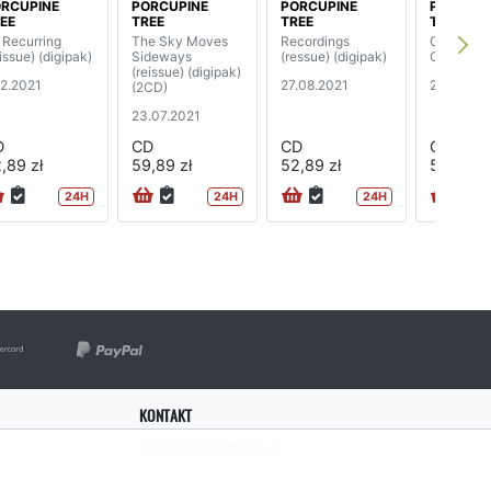
RCUPINE
PORCUPINE
PORCUPINE
PORCUPI
EE
TREE
TREE
TREE
l Recurring
The Sky Moves
Recordings
Closure /
issue) (digipak)
Sideways
(ressue) (digipak)
Continuat
(reissue) (digipak)
12.2021
27.08.2021
24.06.20
(2CD)
23.07.2021
D
CD
CD
CD
,89 zł
59,89 zł
52,89 zł
54,89 zł
24H
24H
24H
KONTAKT
bok@rockserwis.pl