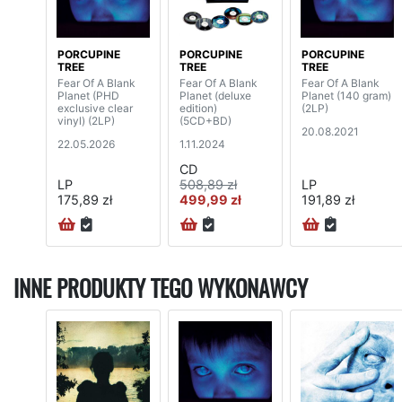
PORCUPINE
PORCUPINE
PORCUPINE
TREE
TREE
TREE
Fear Of A Blank
Fear Of A Blank
Fear Of A Blank
Planet (PHD
Planet (deluxe
Planet (140 gram)
exclusive clear
edition)
(2LP)
vinyl) (2LP)
(5CD+BD)
20.08.2021
22.05.2026
1.11.2024
CD
LP
508,89 zł
LP
175,89 zł
499,99 zł
191,89 zł
INNE PRODUKTY TEGO WYKONAWCY