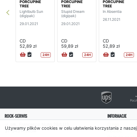
PORCUPINE
PORCUPINE
PORCUPINE
TREE
TREE
TREE
Lightbulb Sun
Stupid Dream
In Absentia
(digipak)
(digipak)
26.11.2021
29.01.2021
29.01.2021
CD
CD
CD
52,89 zł
59,89 zł
52,89 zł
24H
24H
24H
ROCK-SERWIS
INFORMACJE
ul. płk. Francesco Nullo 28/LU3
O nas
Używamy plików cookies w celu ułatwienia korzystania z naszej
31-543 Kraków
Pomoc