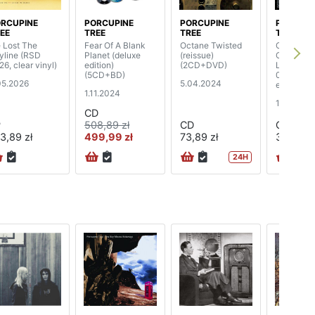
RCUPINE
PORCUPINE
PORCUPINE
PORCUPI
EE
TREE
TREE
TREE
 Lost The
Fear Of A Blank
Octane Twisted
Closure /
yline (RSD
Planet (deluxe
(reissue)
Continuat
26, clear vinyl)
edition)
(2CD+DVD)
Live. Ams
(5CD+BD)
07/11/22 (
05.2026
5.04.2024
edition de
1.11.2024
box)
15.03.20
(2CD+BD
CD
book)
P
508,89 zł
CD
CD
3,89 zł
499,99 zł
73,89 zł
381,89 z
24H