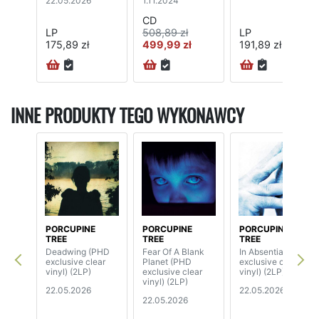
22.05.2026
1.11.2024
CD
LP
508,89 zł
LP
175,89 zł
499,99 zł
191,89 zł
INNE PRODUKTY TEGO WYKONAWCY
PORCUPINE
PORCUPINE
PORCUPINE
TREE
TREE
TREE
Deadwing (PHD
Fear Of A Blank
In Absentia (PHD
exclusive clear
Planet (PHD
exclusive clear
vinyl) (2LP)
exclusive clear
vinyl) (2LP)
vinyl) (2LP)
22.05.2026
22.05.2026
22.05.2026