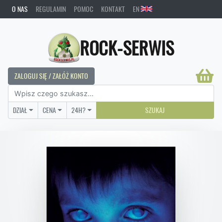
O NAS
REGULAMIN
POMOC
KONTAKT
EN
ROCK-SERWIS
ZALOGUJ SIĘ / ZAŁÓŻ KONTO
DZIAŁ
CENA
24H?
SZUKAJ