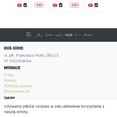
24H
24H
24H
ROCK-SERWIS
ul. płk. Francesco Nullo 28/LU3
31-543 Kraków
INFORMACJE
O nas
Pomoc
Polityka cookies
Rockserwis.fm
ZAKUPY
Formy płatności
Używamy plików cookies w celu ułatwienia korzystania z
Koszty wysyłki
naszej strony.
Panel Klienta