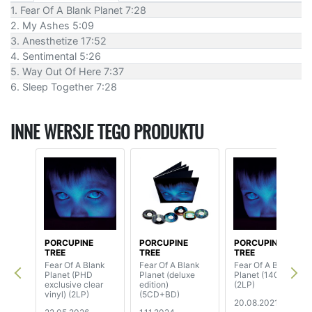
1. Fear Of A Blank Planet 7:28
2. My Ashes 5:09
3. Anesthetize 17:52
4. Sentimental 5:26
5. Way Out Of Here 7:37
6. Sleep Together 7:28
INNE WERSJE TEGO PRODUKTU
PORCUPINE
PORCUPINE
PORCUPINE
TREE
TREE
TREE
Fear Of A Blank
Fear Of A Blank
Fear Of A Blank
Planet (PHD
Planet (deluxe
Planet (140 gram)
exclusive clear
edition)
(2LP)
vinyl) (2LP)
(5CD+BD)
20.08.2021