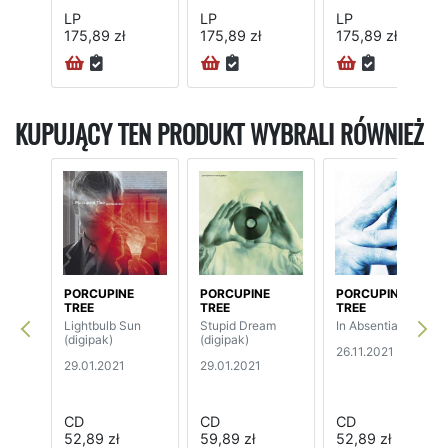
LP
LP
LP
175,89 zł
175,89 zł
175,89 zł
KUPUJĄCY TEN PRODUKT WYBRALI RÓWNIEŻ
PORCUPINE
PORCUPINE
PORCUPINE
TREE
TREE
TREE
Lightbulb Sun
Stupid Dream
In Absentia
(digipak)
(digipak)
26.11.2021
29.01.2021
29.01.2021
CD
CD
CD
52,89 zł
59,89 zł
52,89 zł