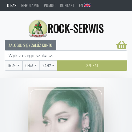
O NAS
REGULAMIN
POMOC
KONTAKT
EN
ROCK-SERWIS
ZALOGUJ SIĘ / ZAŁÓŻ KONTO
DZIAŁ
CENA
24H?
SZUKAJ