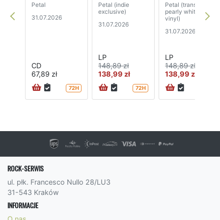
Petal
Petal (indie
Petal (translucent
exclusive)
pearly white
31.07.2026
vinyl)
31.07.2026
31.07.2026
LP
LP
CD
148,89 zł
148,89 zł
67,89 zł
138,99 zł
138,99 zł
72H
72H
72H
ROCK-SERWIS
ul. płk. Francesco Nullo 28/LU3
31-543 Kraków
INFORMACJE
O nas