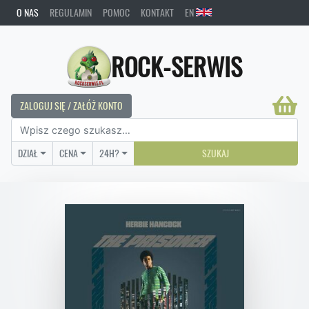
O NAS
REGULAMIN
POMOC
KONTAKT
EN
ROCK-SERWIS
ZALOGUJ SIĘ / ZAŁÓŻ KONTO
DZIAŁ
CENA
24H?
SZUKAJ