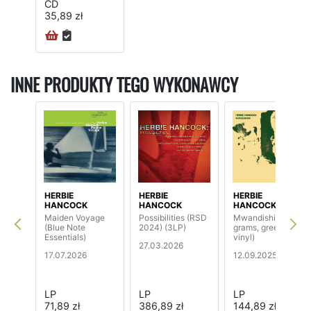
CD
35,89 zł
INNE PRODUKTY TEGO WYKONAWCY
HERBIE
HERBIE
HERBIE
HANCOCK
HANCOCK
HANCOCK
Maiden Voyage
Possibilities (RSD
Mwandishi (180
(Blue Note
2024) (3LP)
grams, green
Essentials)
vinyl)
27.03.2026
17.07.2026
12.09.2025
LP
LP
LP
71,89 zł
386,89 zł
144,89 zł