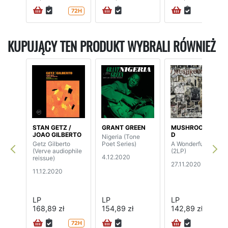
72H
KUPUJĄCY TEN PRODUKT WYBRALI RÓWNIEŻ
STAN GETZ /
GRANT GREEN
MUSHROOMHEA
JOAO GILBERTO
D
Nigeria (Tone
Getz Gilberto
Poet Series)
A Wonderful Life
(Verve audiophile
(2LP)
4.12.2020
reissue)
27.11.2020
11.12.2020
LP
LP
LP
168,89 zł
154,89 zł
142,89 zł
72H