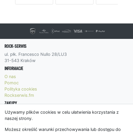
ROCK-SERWIS
ul. płk. Francesco Nullo 28/LU3
31-543 Kraków
INFORMACJE
O nas
Pomoc
Polityka cookies
Rockserwis.fm
ZAKUPY
Formy płatności
Używamy plików cookies w celu ułatwienia korzystania z
Koszty wysyłki
naszej strony.
Panel Klienta
Możesz określić warunki przechowywania lub dostępu do
Regulamin