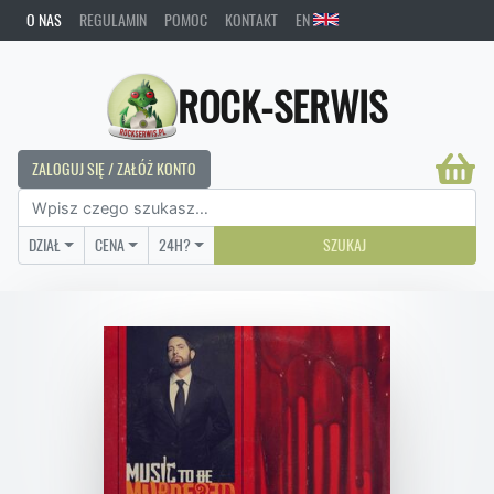
O NAS
REGULAMIN
POMOC
KONTAKT
EN
ROCK-SERWIS
ZALOGUJ SIĘ / ZAŁÓŻ KONTO
DZIAŁ
CENA
24H?
SZUKAJ