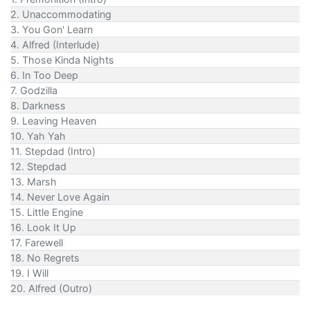
2. Unaccommodating
3. You Gon' Learn
4. Alfred (Interlude)
5. Those Kinda Nights
6. In Too Deep
7. Godzilla
8. Darkness
9. Leaving Heaven
10. Yah Yah
11. Stepdad (Intro)
12. Stepdad
13. Marsh
14. Never Love Again
15. Little Engine
16. Look It Up
17. Farewell
18. No Regrets
19. I Will
20. Alfred (Outro)