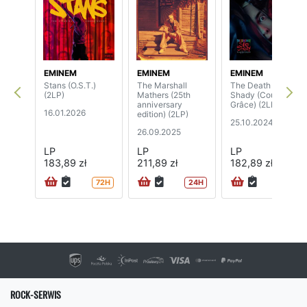
EMINEM
EMINEM
EMINEM
Stans (O.S.T.)
The Marshall
The Death Of Slim
(2LP)
Mathers (25th
Shady (Coup De
anniversary
Grâce) (2LP)
16.01.2026
edition) (2LP)
25.10.2024
26.09.2025
LP
LP
LP
183,89 zł
211,89 zł
182,89 zł
72H
24H
72H
ROCK-SERWIS