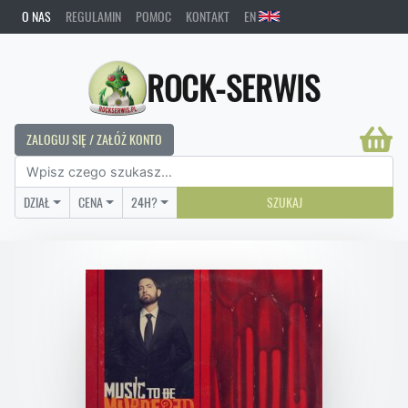
O NAS
REGULAMIN
POMOC
KONTAKT
EN
ROCK-SERWIS
ZALOGUJ SIĘ / ZAŁÓŻ KONTO
DZIAŁ
CENA
24H?
SZUKAJ