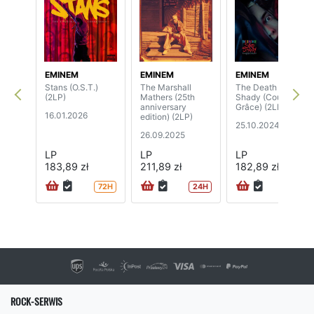
EMINEM
EMINEM
EMINEM
Stans (O.S.T.)
The Marshall
The Death Of Slim
(2LP)
Mathers (25th
Shady (Coup De
anniversary
Grâce) (2LP)
16.01.2026
edition) (2LP)
25.10.2024
26.09.2025
LP
LP
LP
183,89 zł
211,89 zł
182,89 zł
72H
24H
72H
ROCK-SERWIS