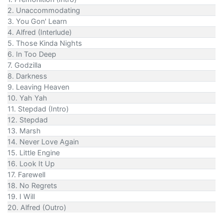
2. Unaccommodating
3. You Gon' Learn
4. Alfred (Interlude)
5. Those Kinda Nights
6. In Too Deep
7. Godzilla
8. Darkness
9. Leaving Heaven
10. Yah Yah
11. Stepdad (Intro)
12. Stepdad
13. Marsh
14. Never Love Again
15. Little Engine
16. Look It Up
17. Farewell
18. No Regrets
19. I Will
20. Alfred (Outro)