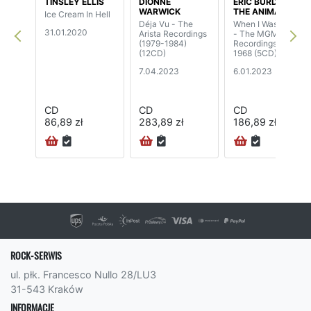
TINSLEY ELLIS
DIONNE
ERIC BURDON /
WARWICK
THE ANIMALS
Ice Cream In Hell
Déja Vu - The
When I Was Young
31.01.2020
Arista Recordings
- The MGM
(1979-1984)
Recordings 1967-
(12CD)
1968 (5CD)
7.04.2023
6.01.2023
CD
CD
CD
86,89 zł
283,89 zł
186,89 zł
ROCK-SERWIS
ul. płk. Francesco Nullo 28/LU3
31-543 Kraków
INFORMACJE