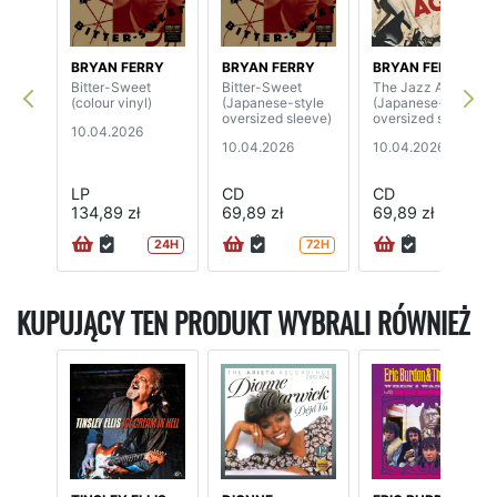
BRYAN FERRY
BRYAN FERRY
BRYAN FERRY
Bitter-Sweet
Bitter-Sweet
The Jazz Age
(colour vinyl)
(Japanese-style
(Japanese-style
oversized sleeve)
oversized sleeve)
10.04.2026
10.04.2026
10.04.2026
LP
CD
CD
134,89 zł
69,89 zł
69,89 zł
24H
72H
24H
KUPUJĄCY TEN PRODUKT WYBRALI RÓWNIEŻ