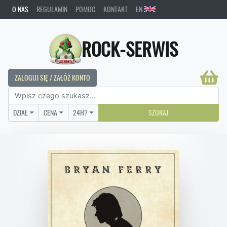
O NAS
REGULAMIN
POMOC
KONTAKT
EN
ROCK-SERWIS
ZALOGUJ SIĘ / ZAŁÓŻ KONTO
DZIAŁ
CENA
24H?
SZUKAJ