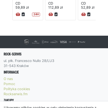
CD
CD
CD
59,89 zł
112,89 zł
52,89 zł
24H
24H
ROCK-SERWIS
ul. płk. Francesco Nullo 28/LU3
31-543 Kraków
INFORMACJE
O nas
Pomoc
Polityka cookies
Rockserwis.fm
ZAKUPY
Formy płatności
Używamy plików cookies w celu ułatwienia korzystania z