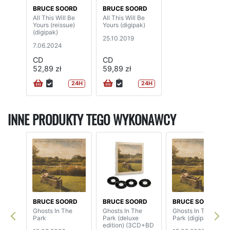
BRUCE SOORD
BRUCE SOORD
All This Will Be
All This Will Be
Yours (reissue)
Yours (digipak)
(digipak)
25.10.2019
7.06.2024
CD
CD
52,89 zł
59,89 zł
24H
24H
INNE PRODUKTY TEGO WYKONAWCY
BRUCE SOORD
BRUCE SOORD
BRUCE SOORD
Ghosts In The
Ghosts In The
Ghosts In The
Park
Park (deluxe
Park (digipak)
edition) (3CD+BD