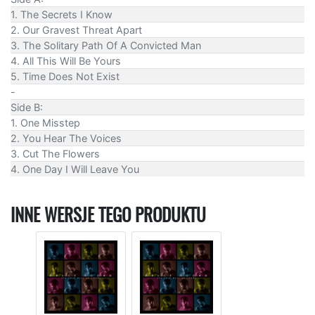
1. The Secrets I Know
2. Our Gravest Threat Apart
3. The Solitary Path Of A Convicted Man
4. All This Will Be Yours
5. Time Does Not Exist
-
Side B:
1. One Misstep
2. You Hear The Voices
3. Cut The Flowers
4. One Day I Will Leave You
INNE WERSJE TEGO PRODUKTU