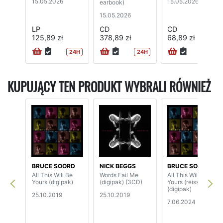
15.05.2026
15.05.2026
earbook)
15.05.2026
LP
CD
CD
125,89 zł
378,89 zł
68,89 zł
24H
24H
KUPUJĄCY TEN PRODUKT WYBRALI RÓWNIEŻ
BRUCE SOORD
NICK BEGGS
BRUCE SOORD
All This Will Be
Words Fail Me
All This Will Be
Yours (digipak)
(digipak) (3CD)
Yours (reissue)
(digipak)
25.10.2019
25.10.2019
7.06.2024