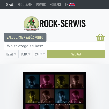
O NAS
REGULAMIN
POMOC
KONTAKT
EN
ROCK-SERWIS
ZALOGUJ SIĘ / ZAŁÓŻ KONTO
DZIAŁ
CENA
24H?
SZUKAJ