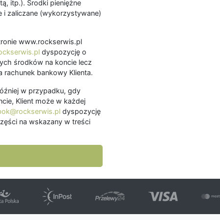
ą, itp.). Środki pieniężne
 i zaliczane (wykorzystywane)
.
 stronie www.rockserwis.pl
ckserwis.pl
dyspozycję o
ch środków na koncie lecz
 rachunek bankowy Klienta.
później w przypadku, gdy
cie, Klient może w każdej
bok@rockserwis.pl
dyspozycję
zęści na wskazany w treści