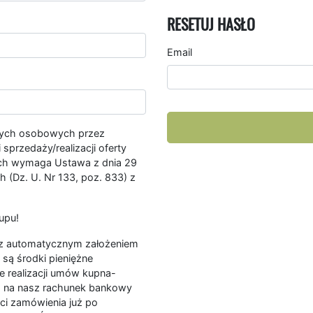
RESETUJ HASŁO
Email
nych osobowych przez
przedaży/realizacji oferty
ych wymaga Ustawa z dnia 29
 (Dz. U. Nr 133, poz. 833) z
upu!
ę z automatycznym założeniem
są środki pieniężne
e realizacji umów kupna-
a na nasz rachunek bankowy
ści zamówienia już po