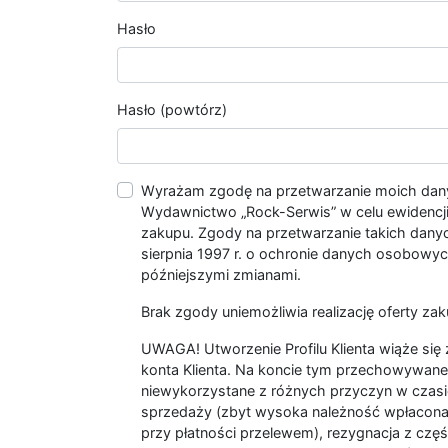
Hasło
Hasło (powtórz)
Wyrażam zgodę na przetwarzanie moich da
Wydawnictwo „Rock-Serwis” w celu ewidencji s
zakupu. Zgody na przetwarzanie takich dan
sierpnia 1997 r. o ochronie danych osobowych
późniejszymi zmianami.
Brak zgody uniemożliwia realizację oferty zak
UWAGA! Utworzenie Profilu Klienta wiąże si
konta Klienta. Na koncie tym przechowywane 
niewykorzystane z różnych przyczyn w czasi
sprzedaży (zbyt wysoka należność wpłacon
przy płatności przelewem), rezygnacja z czę