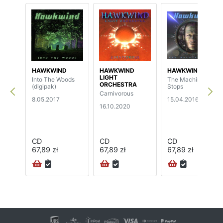
HAWKWIND
HAWKWIND
HAWKWIND
LIGHT
Into The Woods
The Machine
ORCHESTRA
(digipak)
Stops
Carnivorous
8.05.2017
15.04.2016
16.10.2020
CD
CD
CD
67,89 zł
67,89 zł
67,89 zł