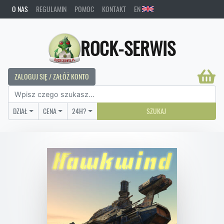
O NAS
REGULAMIN
POMOC
KONTAKT
EN
ROCK-SERWIS
ZALOGUJ SIĘ / ZAŁÓŻ KONTO
DZIAŁ
CENA
24H?
SZUKAJ