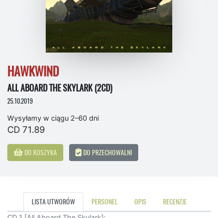
HAWKWIND
ALL ABOARD THE SKYLARK (2CD)
25.10.2019
Wysyłamy w ciągu 2–60 dni
CD 71.89
DO KOSZYKA
DO PRZECHOWALNI
LISTA UTWORÓW
PERSONEL
OPIS
RECENZJE
CD 1 [All Aboard The Skylark]: