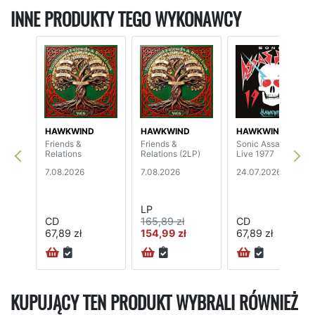
INNE PRODUKTY TEGO WYKONAWCY
HAWKWIND
HAWKWIND
HAWKWIND
Friends &
Friends &
Sonic Assassins -
Relations
Relations (2LP)
Live 1977
7.08.2026
7.08.2026
24.07.2026
LP
CD
165,89 zł
CD
67,89 zł
154,99 zł
67,89 zł
KUPUJĄCY TEN PRODUKT WYBRALI RÓWNIEŻ