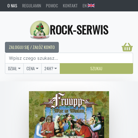
O NAS
REGULAMIN
POMOC
KONTAKT
EN
ROCK-SERWIS
ZALOGUJ SIĘ / ZAŁÓŻ KONTO
DZIAŁ
CENA
24H?
SZUKAJ