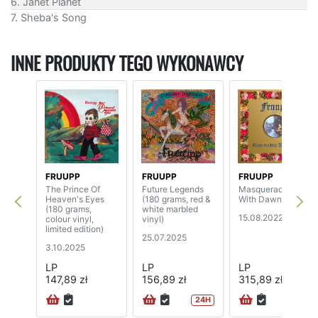
6. Janet Planet
7. Sheba's Song
INNE PRODUKTY TEGO WYKONAWCY
FRUUPP
FRUUPP
FRUUPP
The Prince Of
Future Legends
Masquerading
Heaven's Eyes
(180 grams, red &
With Dawn (2LP)
(180 grams,
white marbled
15.08.2022
colour vinyl,
vinyl)
limited edition)
25.07.2025
3.10.2025
LP
LP
LP
147,89 zł
156,89 zł
315,89 zł
24H
24H