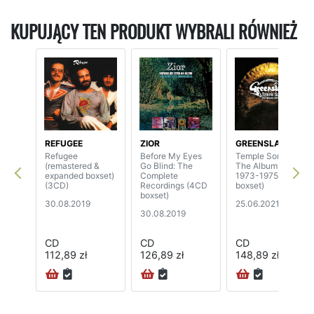
KUPUJĄCY TEN PRODUKT WYBRALI RÓWNIEŻ
REFUGEE
ZIOR
GREENSLADE
Refugee
Before My Eyes
Temple Songs -
(remastered &
Go Blind: The
The Albums
expanded boxset)
Complete
1973-1975 (4CD
(3CD)
Recordings (4CD
boxset)
boxset)
30.08.2019
25.06.2021
30.08.2019
CD
CD
CD
112,89 zł
126,89 zł
148,89 zł