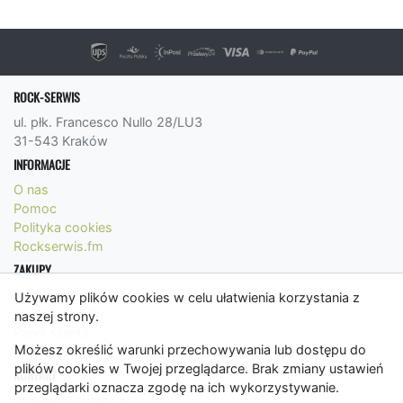
ROCK-SERWIS
ul. płk. Francesco Nullo 28/LU3
31-543 Kraków
INFORMACJE
O nas
Pomoc
Polityka cookies
Rockserwis.fm
ZAKUPY
Formy płatności
Używamy plików cookies w celu ułatwienia korzystania z
Koszty wysyłki
naszej strony.
Panel Klienta
Możesz określić warunki przechowywania lub dostępu do
Regulamin
plików cookies w Twojej przeglądarce. Brak zmiany ustawień
KONTAKT
przeglądarki oznacza zgodę na ich wykorzystywanie.
bok@rockserwis.pl